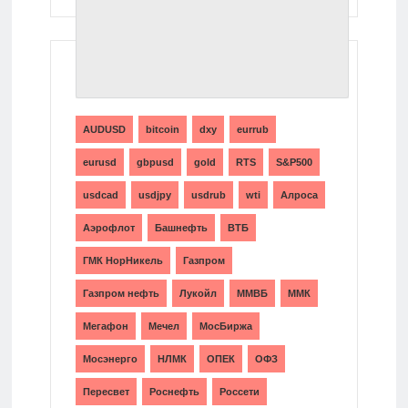
ТЕГИ
AUDUSD
bitcoin
dxy
eurrub
eurusd
gbpusd
gold
RTS
S&P500
usdcad
usdjpy
usdrub
wti
Алроса
Аэрофлот
Башнефть
ВТБ
ГМК НорНикель
Газпром
Газпром нефть
Лукойл
ММВБ
ММК
Мегафон
Мечел
МосБиржа
Мосэнерго
НЛМК
ОПЕК
ОФЗ
Пересвет
Роснефть
Россети