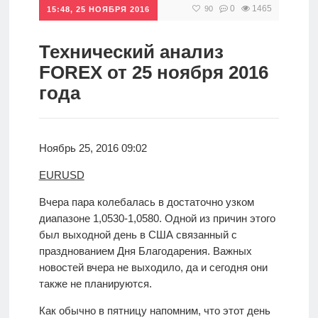
0
1465
90
15:48, 25 НОЯБРЯ 2016
Инвестиции
Рунет
​Технический анализ
FOREX от 25 ноября 2016
Дивиденды
года
Волновой
анализ
Ноябрь 25, 2016 09:02
EURUSD
Видео
Вчера пара колебалась в достаточно узком
диапазоне 1,0530-1,0580. Одной из причин этого
Сделано
был выходной день в США связанный с
в России
празднованием Дня Благодарения. Важных
новостей вчера не выходило, да и сегодня они
также не планируются.
Рунет
Как обычно в пятницу напомним, что этот день