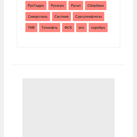
РусГидро
Русагро
Русал
Сбербанк
Северсталь
Система
Сургутнефтегаз
ТМК
Татнефть
ФСК
мтс
серебро