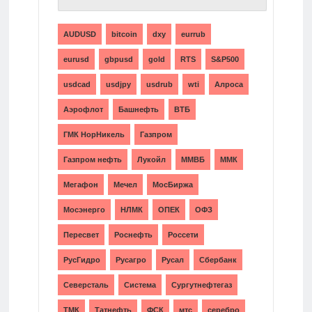
AUDUSD
bitcoin
dxy
eurrub
eurusd
gbpusd
gold
RTS
S&P500
usdcad
usdjpy
usdrub
wti
Алроса
Аэрофлот
Башнефть
ВТБ
ГМК НорНикель
Газпром
Газпром нефть
Лукойл
ММВБ
ММК
Мегафон
Мечел
МосБиржа
Мосэнерго
НЛМК
ОПЕК
ОФЗ
Пересвет
Роснефть
Россети
РусГидро
Русагро
Русал
Сбербанк
Северсталь
Система
Сургутнефтегаз
ТМК
Татнефть
ФСК
мтс
серебро