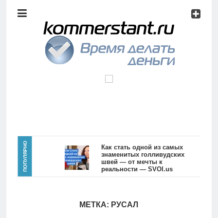
Аналитика
Инвестиции
Дивиденды
Волновой
анализ
Главная
ПОПУЛЯРНО
Как стать одной из самых
знаменитых голливудских
швей — от мечты к
Новости
Видео
реальности — SVOI.us
10551
Аналитика
Сделано
МЕТКА: РУСАЛ
в России