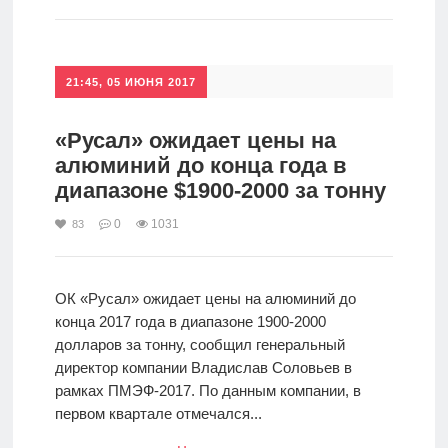
Инвестиции
Рунет
21:45, 05 ИЮНЯ 2017
Дивиденды
«Русал» ожидает цены на
алюминий до конца года в
Волновой
диапазоне $1900-2000 за тонну
анализ
0
1031
83
Видео
ОК «Русал» ожидает цены на алюминий до
Сделано
конца 2017 года в диапазоне 1900-2000
в России
долларов за тонну, сообщил генеральный
директор компании Владислав Соловьев в
рамках ПМЭФ-2017. По данным компании, в
Рунет
первом квартале отмечался...