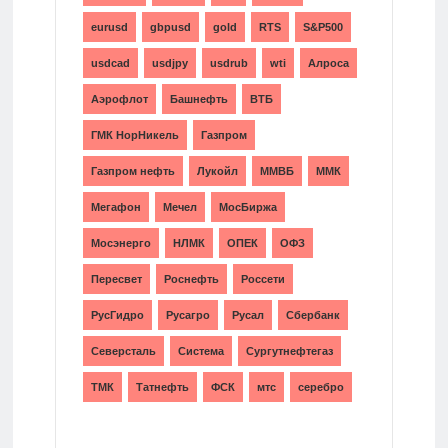
eurusd
gbpusd
gold
RTS
S&P500
usdcad
usdjpy
usdrub
wti
Алроса
Аэрофлот
Башнефть
ВТБ
ГМК НорНикель
Газпром
Газпром нефть
Лукойл
ММВБ
ММК
Мегафон
Мечел
МосБиржа
Мосэнерго
НЛМК
ОПЕК
ОФЗ
Пересвет
Роснефть
Россети
РусГидро
Русагро
Русал
Сбербанк
Северсталь
Система
Сургутнефтегаз
ТМК
Татнефть
ФСК
мтс
серебро