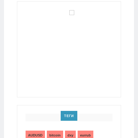
ТЕГИ
AUDUSD
bitcoin
dxy
eurrub