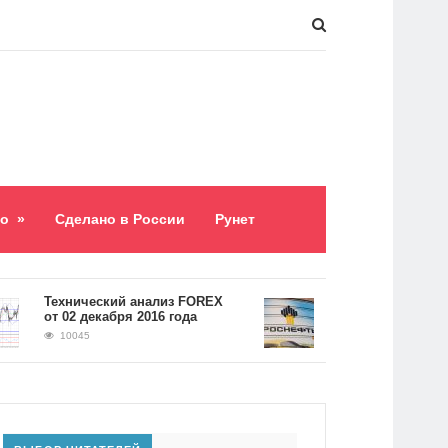
о
»
Сделано в России
Рунет
​Технический анализ FOREX
Долг «Роснефти» сос
от 02 декабря 2016 года
5,2 триллиона рубле
10045
9060