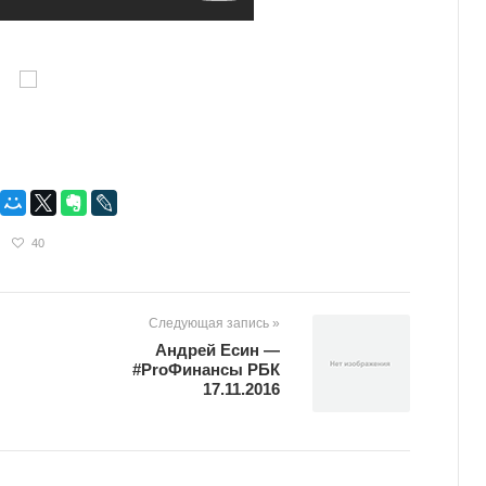
40
Следующая запись »
Андрей Есин —
#ProФинансы РБК
17.11.2016