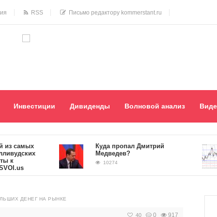
ния
RSS
Письмо редактору kommerstant.ru
Инвестиции
Дивиденды
Волновой анализ
Виде
 самых
Куда пропал Дмитрий
удских
Медведев?
10274
.us
ЛЬШИХ ДЕНЕГ НА РЫНКЕ
0
917
40