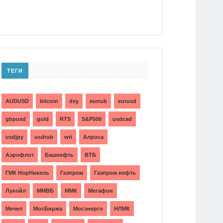
ТЕГИ
AUDUSD
bitcoin
dxy
eurrub
eurusd
gbpusd
gold
RTS
S&P500
usdcad
usdjpy
usdrub
wti
Алроса
Аэрофлот
Башнефть
ВТБ
ГМК НорНикель
Газпром
Газпром нефть
Лукойл
ММВБ
ММК
Мегафон
Мечел
МосБиржа
Мосэнерго
НЛМК