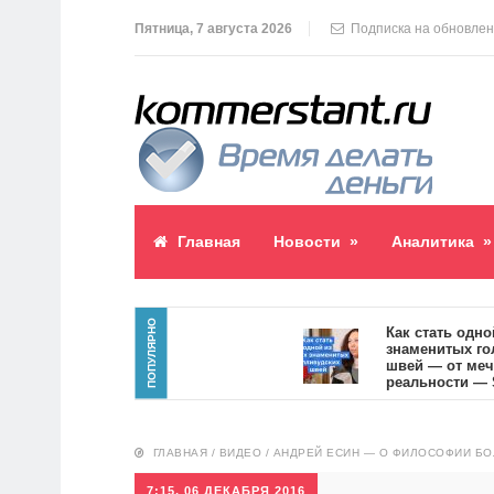
Пятница, 7 августа 2026
Подписка на обновле
Главная
Новости
»
Аналитика
»
ПОПУЛЯРНО
паблик пост
Как стать одной из
знаменитых голлив
8
швей — от мечты к
реальности — SVOI
10554
ГЛАВНАЯ
/
ВИДЕО
/
АНДРЕЙ ЕСИН — О ФИЛОСОФИИ БО
7:15, 06 ДЕКАБРЯ 2016