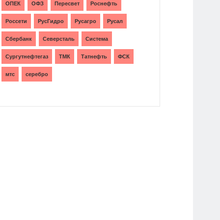
ОПЕК
ОФЗ
Пересвет
Роснефть
Россети
РусГидро
Русагро
Русал
Сбербанк
Северсталь
Система
Сургутнефтегаз
ТМК
Татнефть
ФСК
мтс
серебро