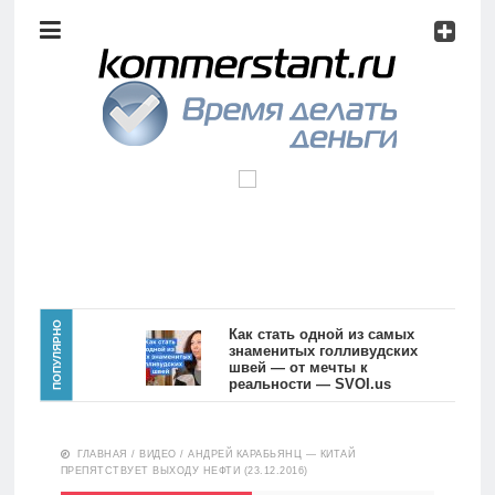
Аналитика
Инвестиции
Дивиденды
Волновой
анализ
Главная
ПОПУЛЯРНО
Как стать одной из самых
знаменитых голливудских
швей — от мечты к
Новости
Видео
реальности — SVOI.us
10551
Аналитика
ГЛАВНАЯ
/
ВИДЕО
/
АНДРЕЙ КАРАБЬЯНЦ — КИТАЙ
Сделано
ПРЕПЯТСТВУЕТ ВЫХОДУ НЕФТИ (23.12.2016)
в России