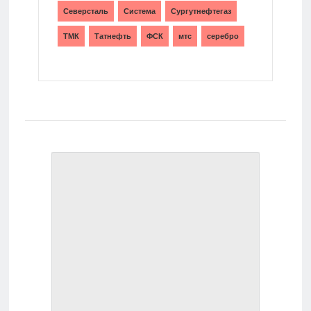
Северсталь
Система
Сургутнефтегаз
ТМК
Татнефть
ФСК
мтс
серебро