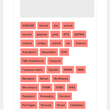
ТЕГИ
AUDUSD
bitcoin
dxy
eurrub
eurusd
gbpusd
gold
RTS
S&P500
usdcad
usdjpy
usdrub
wti
Алроса
Аэрофлот
Башнефть
ВТБ
ГМК НорНикель
Газпром
Газпром нефть
Лукойл
ММВБ
ММК
Мегафон
Мечел
МосБиржа
Мосэнерго
НЛМК
ОПЕК
ОФЗ
Пересвет
Роснефть
Россети
РусГидро
Русагро
Русал
Сбербанк