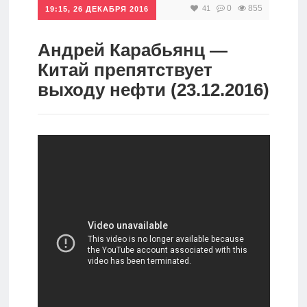
0
855
41
19:15, 26 ДЕКАБРЯ 2016
Инвестиции
Рунет
Андрей Карабьянц —
Китай препятствует
Дивиденды
выходу нефти (23.12.2016)
Волновой
анализ
Видео
Сделано
в России
Рунет