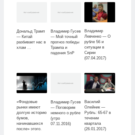
Владимир
Дональд Трамп
Владимир Гусев
Левченко — О
— Китай
— Мой точный
рубле 56 и
разбивает нас в
прогноз победы
ситуации в
хлам …
Трампа и
Сирии
падения SnP
(07.04.2017)
«Фондовые
Василий
Владимир Гусев
рынки имеют
Олейник —
— Поговорим
долгую историю
Рубль: 65-67 в
немного о рубле
бумов,
течении
(утро
начинавшихся
квартала
07.11.2016)
после» этого.
(26.01.2017)