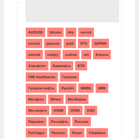
ТЕГИ
AUDUSD
bitcoin
dxy
eurrub
eurusd
gbpusd
gold
RTS
S&P500
usdcad
usdjpy
usdrub
wti
Алроса
Аэрофлот
Башнефть
ВТБ
ГМК НорНикель
Газпром
Газпром нефть
Лукойл
ММВБ
ММК
Мегафон
Мечел
МосБиржа
Мосэнерго
НЛМК
ОПЕК
ОФЗ
Пересвет
Роснефть
Россети
РусГидро
Русагро
Русал
Сбербанк