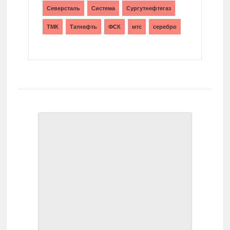
Северсталь
Система
Сургутнефтегаз
ТМК
Татнефть
ФСК
мтс
серебро