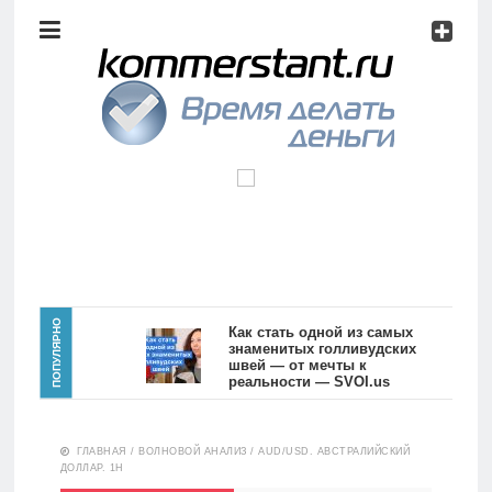
Аналитика
Инвестиции
Дивиденды
Волновой
анализ
Главная
ПОПУЛЯРНО
Как стать одной из самых
знаменитых голливудских
швей — от мечты к
Новости
Видео
реальности — SVOI.us
10554
Аналитика
ГЛАВНАЯ
/
ВОЛНОВОЙ АНАЛИЗ
/
AUD/USD. АВСТРАЛИЙСКИЙ
Сделано
ДОЛЛАР. 1H
в России