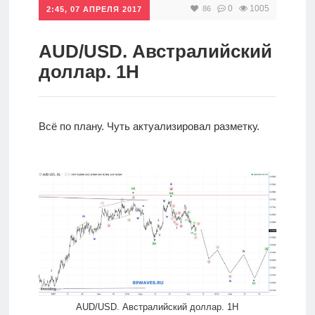
0
1005
86
2:45, 07 АПРЕЛЯ 2017
Инвестиции
Рунет
AUD/USD. Австралийский
доллар. 1H
Дивиденды
Волновой
Всё по плану. Чуть актуализировал разметку.
анализ
Видео
Сделано
в России
Рунет
AUD/USD. Австралийский доллар. 1H