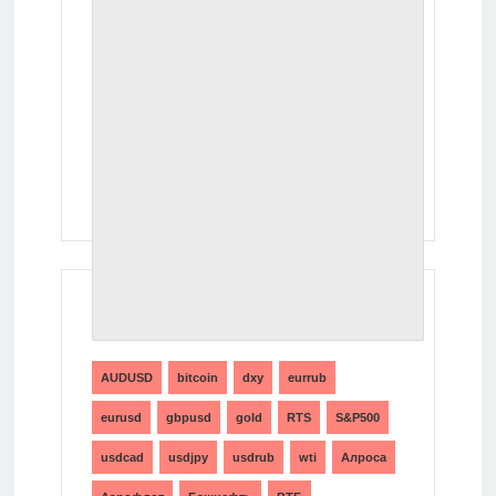
ТЕГИ
AUDUSD
bitcoin
dxy
eurrub
eurusd
gbpusd
gold
RTS
S&P500
usdcad
usdjpy
usdrub
wti
Алроса