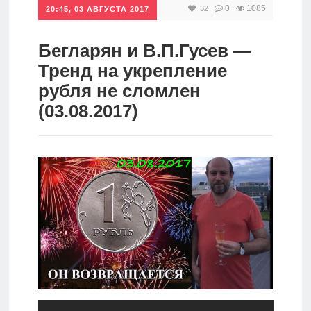
0
1085
32
20:45, 03 АВГУСТА 2017
Инвестиции
Рунет
Бегларян и В.П.Гусев —
Тренд на укрепление
Дивиденды
рубля не сломлен
(03.08.2017)
Волновой
анализ
Видео
Сделано
в России
Рунет