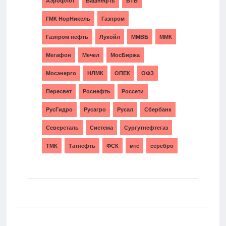
Аэрофлот
Башнефть
ВТБ
ГМК НорНикель
Газпром
Газпром нефть
Лукойл
ММВБ
ММК
Мегафон
Мечел
МосБиржа
Мосэнерго
НЛМК
ОПЕК
ОФЗ
Пересвет
Роснефть
Россети
РусГидро
Русагро
Русал
Сбербанк
Северсталь
Система
Сургутнефтегаз
ТМК
Татнефть
ФСК
мтс
серебро