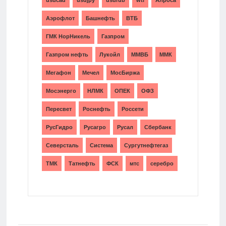
Аэрофлот
Башнефть
ВТБ
ГМК НорНикель
Газпром
Газпром нефть
Лукойл
ММВБ
ММК
Мегафон
Мечел
МосБиржа
Мосэнерго
НЛМК
ОПЕК
ОФЗ
Пересвет
Роснефть
Россети
РусГидро
Русагро
Русал
Сбербанк
Северсталь
Система
Сургутнефтегаз
ТМК
Татнефть
ФСК
мтс
серебро