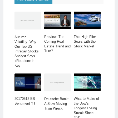
Preview: The
This High Flier
Autumn
Coming Real
Soars with the
Volatility: Why
Estate Trend and
Stock Market
Our Top US
Turn?
Intraday Stocks
Analyst Says
«Rotation» is
Key
20170512 BS
What to Make of
Deutsche Bank:
Sentiment YT
the Dow’s
A Slow Moving
Longest Losing
Train Wreck
Streak Since
2011