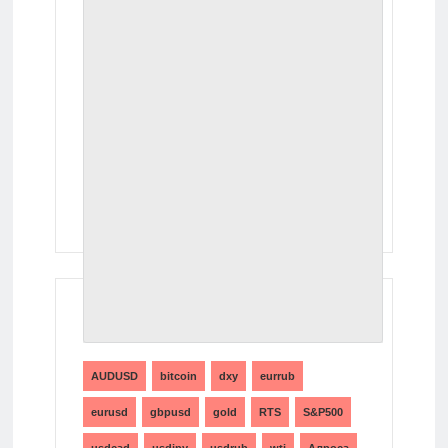
ТЕГИ
AUDUSD
bitcoin
dxy
eurrub
eurusd
gbpusd
gold
RTS
S&P500
usdcad
usdjpy
usdrub
wti
Алроса