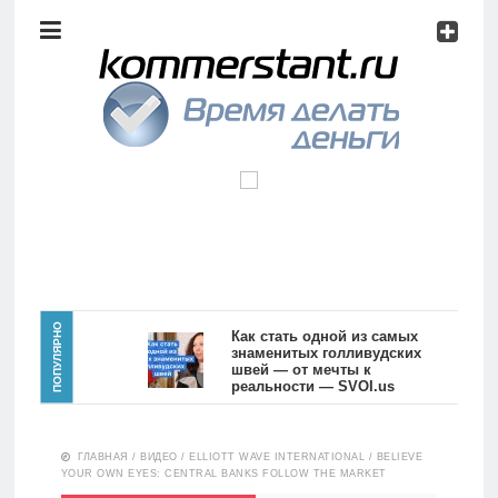
Аналитика
Инвестиции
Дивиденды
Волновой
анализ
Главная
ПОПУЛЯРНО
Как стать одной из самых
знаменитых голливудских
швей — от мечты к
Новости
Видео
реальности — SVOI.us
10554
Аналитика
ГЛАВНАЯ
/
ВИДЕО
/
ELLIOTT WAVE INTERNATIONAL
/
BELIEVE
Сделано
YOUR OWN EYES: CENTRAL BANKS FOLLOW THE MARKET
в России