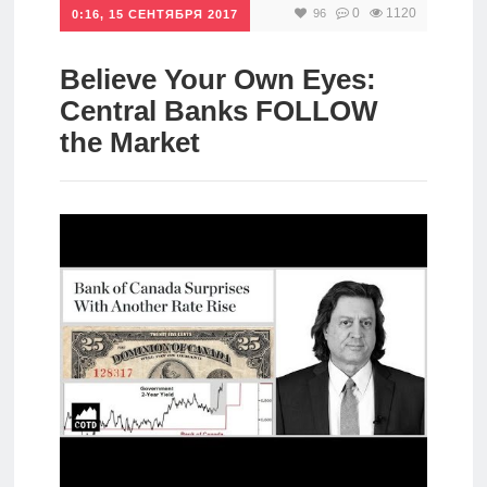
0
1120
96
0:16, 15 СЕНТЯБРЯ 2017
Инвестиции
Рунет
Believe Your Own Eyes:
Central Banks FOLLOW
Дивиденды
the Market
Волновой
анализ
Видео
Сделано
в России
Рунет