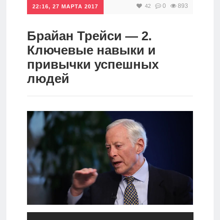
0
893
42
22:16, 27 МАРТА 2017
Инвестиции
Рунет
Брайан Трейси — 2.
Ключевые навыки и
Дивиденды
привычки успешных
людей
Волновой
анализ
Видео
Сделано
в России
Рунет