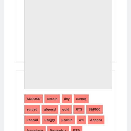
ТЕГИ
AUDUSD
bitcoin
dxy
eurrub
eurusd
gbpusd
gold
RTS
S&P500
usdcad
usdjpy
usdrub
wti
Алроса
Аэрофлот
Башнефть
ВТБ