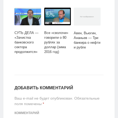
СУТЬ ДЕЛА —
Все «сволочи»
Авен, Вьюгин,
«Зачистка
говорили о 80
Ананьев — Три
банковского
рублях за
банкира о нефти
сектора
доллар (зима
и рубле
продолжится»
2016 год)
ДОБАВИТЬ КОММЕНТАРИЙ
Ваш e-mail не будет опубликован.
Обязательные
поля помечены
*
КОММЕНТАРИЙ