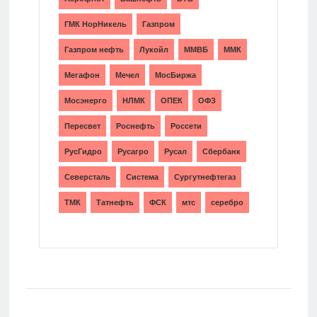
ГМК НорНикель
Газпром
Газпром нефть
Лукойл
ММВБ
ММК
Мегафон
Мечел
МосБиржа
Мосэнерго
НЛМК
ОПЕК
ОФЗ
Пересвет
Роснефть
Россети
РусГидро
Русагро
Русал
Сбербанк
Северсталь
Система
Сургутнефтегаз
ТМК
Татнефть
ФСК
мтс
серебро