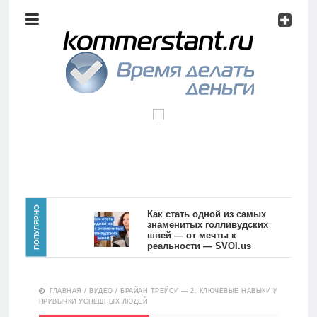
Аналитика
Инвестиции
Дивиденды
Волновой
анализ
Главная
ПОПУЛЯРНО
Как стать одной из самых
знаменитых голливудских
швей — от мечты к
Новости
Видео
реальности — SVOI.us
10557
Аналитика
ГЛАВНАЯ
/
ВИДЕО
/
БРАЙАН ТРЕЙСИ — 2. КЛЮЧЕВЫЕ НАВЫКИ И
Сделано
ПРИВЫЧКИ УСПЕШНЫХ ЛЮДЕЙ
в России