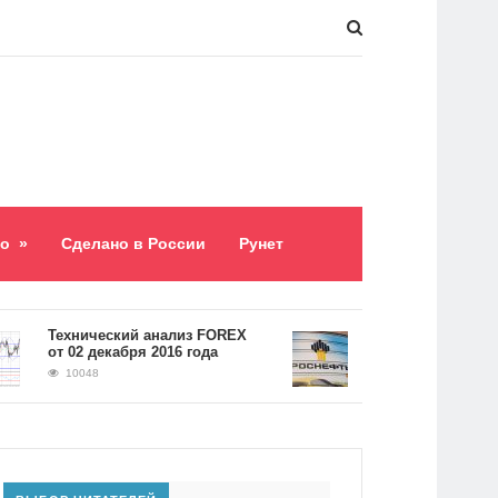
о
»
Сделано в России
Рунет
​Технический анализ FOREX
Долг «Роснефти» сос
от 02 декабря 2016 года
5,2 триллиона рубле
10048
9062