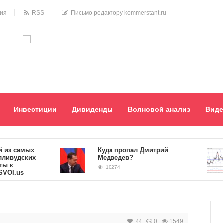
ния
RSS
Письмо редактору kommerstant.ru
Инвестиции
Дивиденды
Волновой анализ
Виде
 самых
Куда пропал Дмитрий
удских
Медведев?
10274
.us
0
1549
44