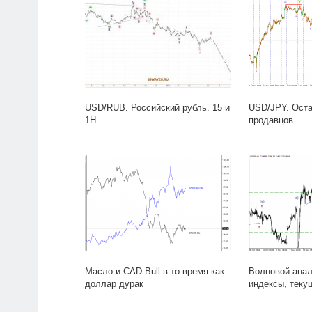
USD/RUB. Российский рубль. 15 и
USD/JPY. Оста
1H
продавцов
Масло и CAD Bull в то время как
Волновой анал
доллар дурак
индексы, теку