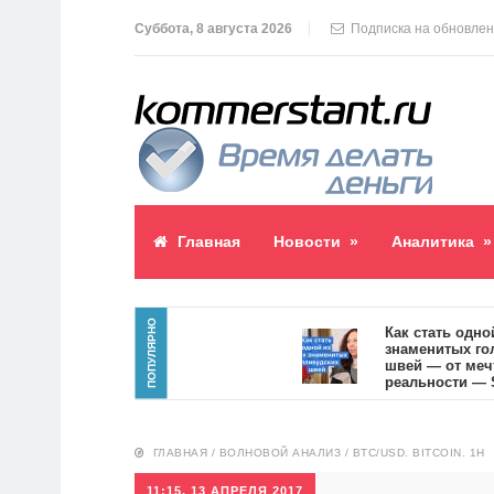
Суббота, 8 августа 2026
Подписка на обновле
Главная
Новости
»
Аналитика
»
ПОПУЛЯРНО
аблик пост
Как стать одной из
знаменитых голлив
1
швей — от мечты к
реальности — SVOI
10557
ГЛАВНАЯ
/
ВОЛНОВОЙ АНАЛИЗ
/
BTC/USD. BITCOIN. 1H
11:15, 13 АПРЕЛЯ 2017