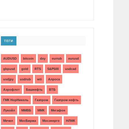
ТЕГИ
AUDUSD
bitcoin
dxy
eurrub
eurusd
gbpusd
gold
RTS
S&P500
usdcad
usdjpy
usdrub
wti
Алроса
Аэрофлот
Башнефть
ВТБ
ГМК НорНикель
Газпром
Газпром нефть
Лукойл
ММВБ
ММК
Мегафон
Мечел
МосБиржа
Мосэнерго
НЛМК