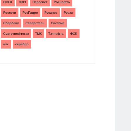
ОПЕК
ОФЗ
Пересвет
Роснефть
Россети
РусГидро
Русагро
Русал
Сбербанк
Северсталь
Система
Сургутнефтегаз
ТМК
Татнефть
ФСК
мтс
серебро