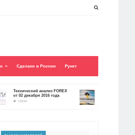
о
»
Сделано в России
Рунет
​Технический анализ FOREX
Долг «Роснефти» сос
от 02 декабря 2016 года
5,2 триллиона рубле
10046
9061