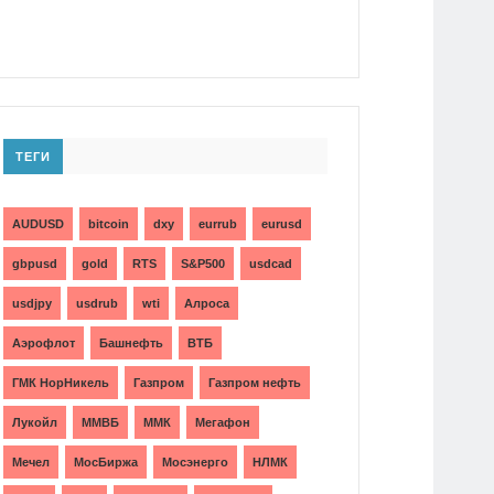
ТЕГИ
AUDUSD
bitcoin
dxy
eurrub
eurusd
gbpusd
gold
RTS
S&P500
usdcad
usdjpy
usdrub
wti
Алроса
Аэрофлот
Башнефть
ВТБ
ГМК НорНикель
Газпром
Газпром нефть
Лукойл
ММВБ
ММК
Мегафон
Мечел
МосБиржа
Мосэнерго
НЛМК