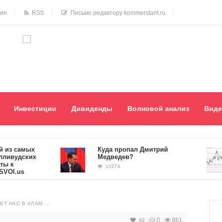
ния
RSS
Письмо редактору kommerstant.ru
Инвестиции
Дивиденды
Волновой анализ
Виде
 самых
Куда пропал Дмитрий
удских
Медведев?
10274
.us
ЕТ НАС В ХЛАМ …
0
861
42