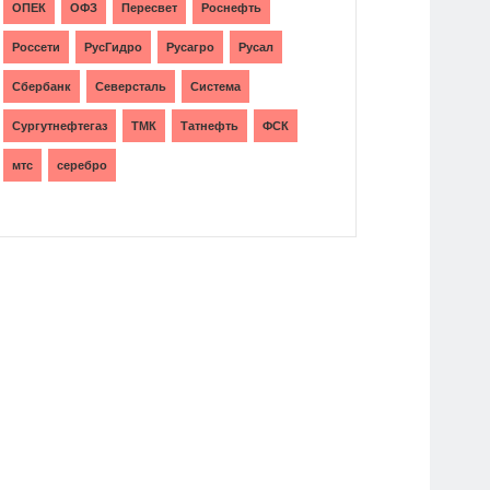
ОПЕК
ОФЗ
Пересвет
Роснефть
Россети
РусГидро
Русагро
Русал
Сбербанк
Северсталь
Система
Сургутнефтегаз
ТМК
Татнефть
ФСК
мтс
серебро