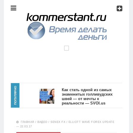
Аналитика
Инвестиции
Дивиденды
Волновой
анализ
Главная
ПОПУЛЯРНО
Как стать одной из самых
знаменитых голливудских
швей — от мечты к
Новости
Видео
реальности — SVOI.us
10551
Аналитика
ГЛАВНАЯ
/
ВИДЕО
/
SENEX FX
/
ELLIOTT WAVE FOREX UPDATE
Сделано
— 22.03.17
в России