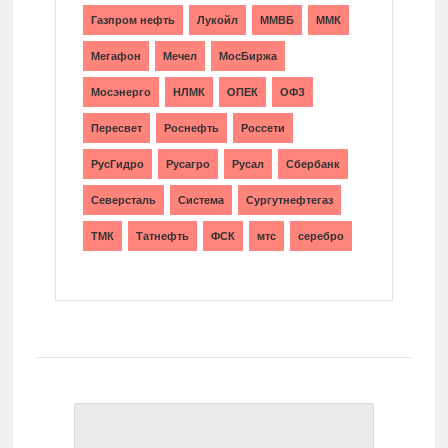
Газпром нефть
Лукойл
ММВБ
ММК
Мегафон
Мечел
МосБиржа
Мосэнерго
НЛМК
ОПЕК
ОФЗ
Пересвет
Роснефть
Россети
РусГидро
Русагро
Русал
Сбербанк
Северсталь
Система
Сургутнефтегаз
ТМК
Татнефть
ФСК
мтс
серебро