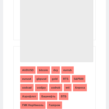
ТЕГИ
AUDUSD
bitcoin
dxy
eurrub
eurusd
gbpusd
gold
RTS
S&P500
usdcad
usdjpy
usdrub
wti
Алроса
Аэрофлот
Башнефть
ВТБ
ГМК НорНикель
Газпром