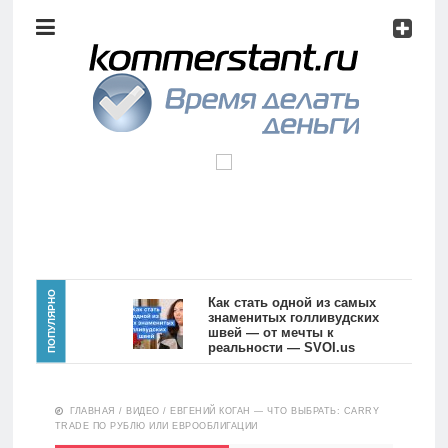
Аналитика
Инвестиции
Дивиденды
Волновой
анализ
Главная
ПОПУЛЯРНО
Как стать одной из самых
знаменитых голливудских
швей — от мечты к
Новости
Видео
реальности — SVOI.us
10559
Аналитика
ГЛАВНАЯ
/
ВИДЕО
/
ЕВГЕНИЙ КОГАН — ЧТО ВЫБРАТЬ: CARRY
Сделано
TRADE ПО РУБЛЮ ИЛИ ЕВРООБЛИГАЦИИ
в России