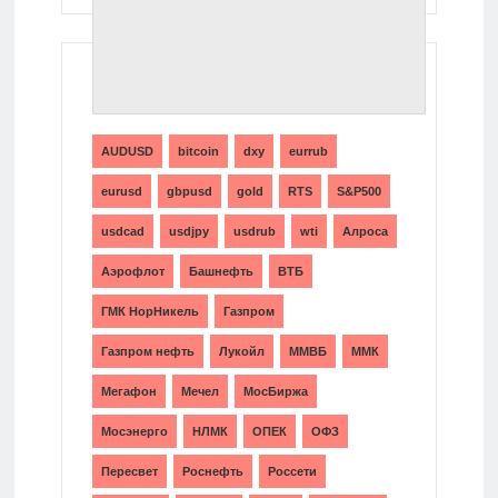
ТЕГИ
AUDUSD
bitcoin
dxy
eurrub
eurusd
gbpusd
gold
RTS
S&P500
usdcad
usdjpy
usdrub
wti
Алроса
Аэрофлот
Башнефть
ВТБ
ГМК НорНикель
Газпром
Газпром нефть
Лукойл
ММВБ
ММК
Мегафон
Мечел
МосБиржа
Мосэнерго
НЛМК
ОПЕК
ОФЗ
Пересвет
Роснефть
Россети