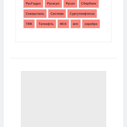
РусГидро
Русагро
Русал
Сбербанк
Северсталь
Система
Сургутнефтегаз
ТМК
Татнефть
ФСК
мтс
серебро