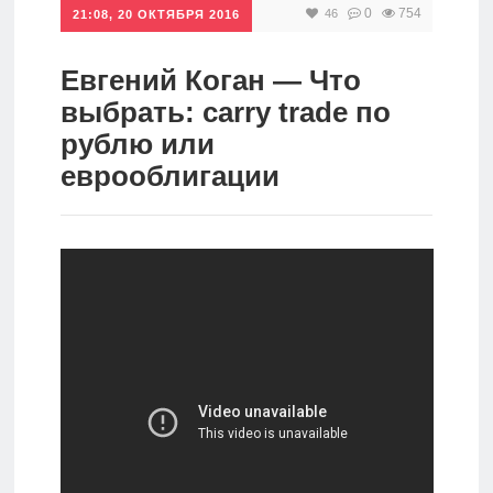
0
754
46
21:08, 20 ОКТЯБРЯ 2016
Инвестиции
Рунет
Евгений Коган — Что
выбрать: carry trade по
Дивиденды
рублю или
еврооблигации
Волновой
анализ
Видео
Сделано
в России
Рунет