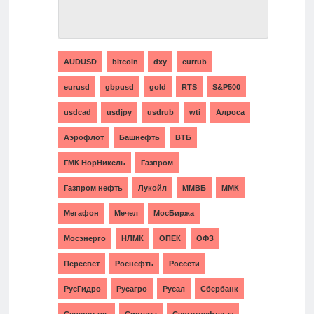
ТЕГИ
AUDUSD
bitcoin
dxy
eurrub
eurusd
gbpusd
gold
RTS
S&P500
usdcad
usdjpy
usdrub
wti
Алроса
Аэрофлот
Башнефть
ВТБ
ГМК НорНикель
Газпром
Газпром нефть
Лукойл
ММВБ
ММК
Мегафон
Мечел
МосБиржа
Мосэнерго
НЛМК
ОПЕК
ОФЗ
Пересвет
Роснефть
Россети
РусГидро
Русагро
Русал
Сбербанк
Северсталь
Система
Сургутнефтегаз