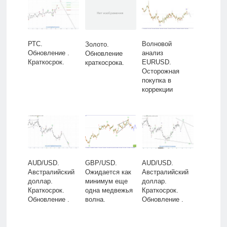
РТС.
Волновой
Золото.
Обновление .
анализ
Обновление
Краткосрок.
EURUSD.
краткосрока.
Осторожная
покупка в
коррекции
AUD/USD.
GBP/USD.
AUD/USD.
Австралийский
Ожидается как
Австралийский
доллар.
минимум еще
доллар.
Краткосрок.
одна медвежья
Краткосрок.
Обновление .
волна.
Обновление .