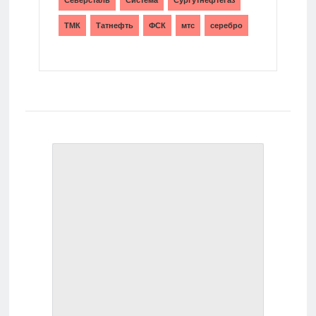
ТМК
Татнефть
ФСК
мтс
серебро