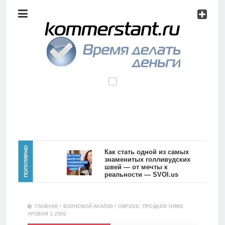
Аналитика
Инвестиции
Дивиденды
Волновой
анализ
Главная
ПОПУЛЯРНО
Как стать одной из самых
знаменитых голливудских
швей — от мечты к
Новости
Видео
реальности — SVOI.us
10554
Аналитика
ГЛАВНАЯ
/
ВОЛНОВОЙ АНАЛИЗ
/
GBPUSD. ПРОДАЕМ НИЖЕ
Сделано
УРОВНЯ 1.2500
в России