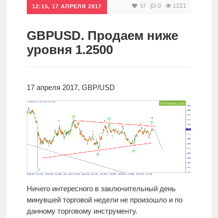
0
1221
57
12:15, 17 АПРЕЛЯ 2017
Инвестиции
Рунет
GBPUSD. Продаем ниже
уровня 1.2500
Дивиденды
Волновой
17 апреля 2017, GBP/USD
анализ
Видео
Сделано
в России
Ничего интересного в заключительный день
минувшей торговой недели не произошло и по
Рунет
данному торговому инструменту.