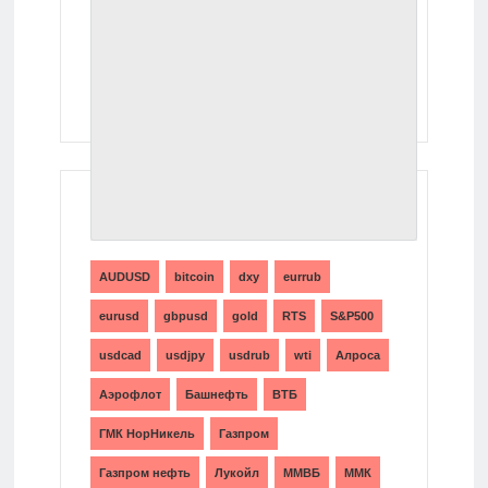
ТЕГИ
AUDUSD
bitcoin
dxy
eurrub
eurusd
gbpusd
gold
RTS
S&P500
usdcad
usdjpy
usdrub
wti
Алроса
Аэрофлот
Башнефть
ВТБ
ГМК НорНикель
Газпром
Газпром нефть
Лукойл
ММВБ
ММК