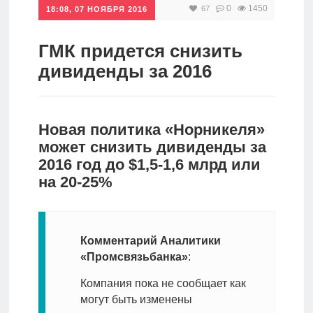
0
1450
67
18:08, 07 НОЯБРЯ 2016
Инвестиции
Рунет
ГМК придется снизить
дивиденды за 2016
Дивиденды
Волновой
Новая политика «Норникеля»
анализ
может снизить дивиденды за
2016 год до $1,5-1,6 млрд или
Видео
на 20-25%
Сделано
в России
Комментарий Аналитики
«Промсвязьбанка»
:
Компания пока не сообщает как
Рунет
могут быть изменены