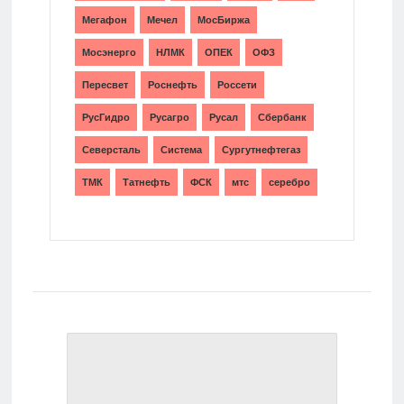
Мегафон
Мечел
МосБиржа
Мосэнерго
НЛМК
ОПЕК
ОФЗ
Пересвет
Роснефть
Россети
РусГидро
Русагро
Русал
Сбербанк
Северсталь
Система
Сургутнефтегаз
ТМК
Татнефть
ФСК
мтс
серебро