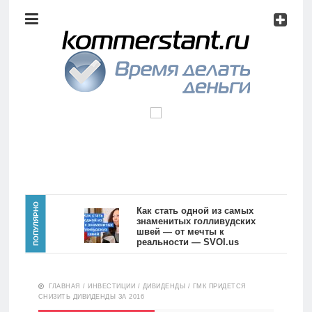
Аналитика
Инвестиции
Дивиденды
Волновой
анализ
Главная
ПОПУЛЯРНО
Как стать одной из самых
знаменитых голливудских
швей — от мечты к
Новости
Видео
реальности — SVOI.us
10551
Аналитика
ГЛАВНАЯ
/
ИНВЕСТИЦИИ
/
ДИВИДЕНДЫ
/
ГМК ПРИДЕТСЯ
Сделано
СНИЗИТЬ ДИВИДЕНДЫ ЗА 2016
в России