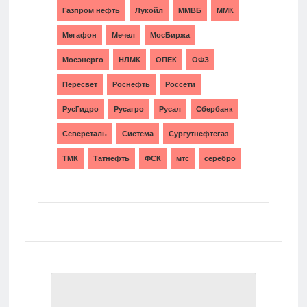
Газпром нефть
Лукойл
ММВБ
ММК
Мегафон
Мечел
МосБиржа
Мосэнерго
НЛМК
ОПЕК
ОФЗ
Пересвет
Роснефть
Россети
РусГидро
Русагро
Русал
Сбербанк
Северсталь
Система
Сургутнефтегаз
ТМК
Татнефть
ФСК
мтс
серебро