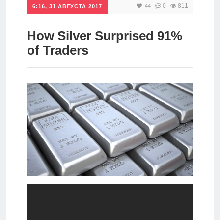
0
811
44
6:16, 31 АВГУСТА 2017
Инвестиции
Рунет
How Silver Surprised 91%
of Traders
Дивиденды
Волновой
анализ
Видео
Сделано
в России
Рунет