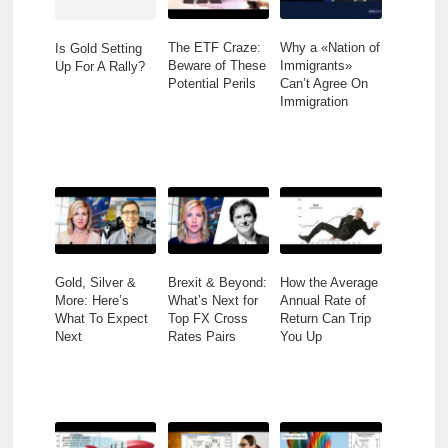
The ETF Craze:
Why a «Nation of
Is Gold Setting
Beware of These
Immigrants»
Up For A Rally?
Potential Perils
Can’t Agree On
Immigration
Gold, Silver &
Brexit & Beyond:
How the Average
More: Here’s
What’s Next for
Annual Rate of
What To Expect
Top FX Cross
Return Can Trip
Next
Rates Pairs
You Up