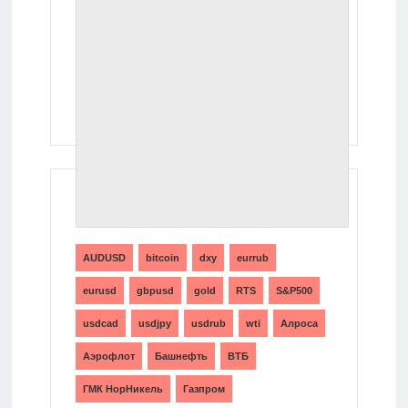
ТЕГИ
AUDUSD
bitcoin
dxy
eurrub
eurusd
gbpusd
gold
RTS
S&P500
usdcad
usdjpy
usdrub
wti
Алроса
Аэрофлот
Башнефть
ВТБ
ГМК НорНикель
Газпром