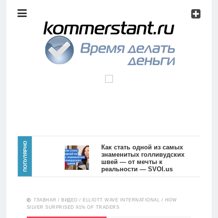
Аналитика
Инвестиции
Дивиденды
Волновой
анализ
Главная
ПОПУЛЯРНО
Как стать одной из самых
знаменитых голливудских
швей — от мечты к
Новости
Видео
реальности — SVOI.us
10559
Аналитика
ГЛАВНАЯ
/
ВИДЕО
/
ELLIOTT WAVE INTERNATIONAL
/
HOW
Сделано
SILVER SURPRISED 91% OF TRADERS
в России