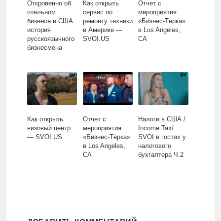
Откровенно об
Как открыть
Отчет с
отельном
сервис по
мероприятия
бизнесе в США:
ремонту техники
«Бизнес-Тёрка»
история
в Америке —
в Los Angeles,
русскоязычного
SVOI.US
CA
бизнесмена
Как открыть
Отчет с
Налоги в США /
визовый центр
мероприятия
Income Tax/
— SVOI.US
«Бизнес-Тёрка»
SVOI в гостях у
в Los Angeles,
налогового
CA
бухгалтера Ч.2