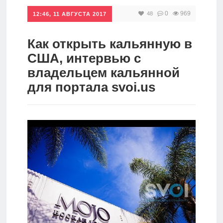
0
969
48
Инвестиции
12:46, 11 АВГУСТА 2017
Рунет
Как открыть кальянную в
Дивиденды
США, интервью с
владельцем кальянной
Волновой
для портала svoi.us
анализ
Видео
Сделано
в России
Рунет