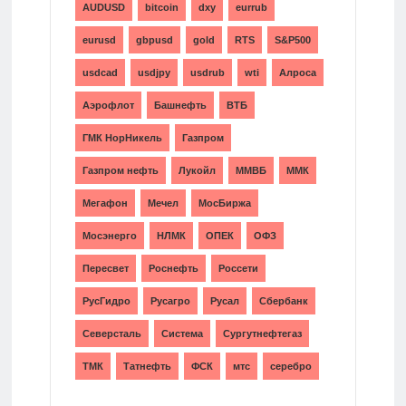
AUDUSD
bitcoin
dxy
eurrub
eurusd
gbpusd
gold
RTS
S&P500
usdcad
usdjpy
usdrub
wti
Алроса
Аэрофлот
Башнефть
ВТБ
ГМК НорНикель
Газпром
Газпром нефть
Лукойл
ММВБ
ММК
Мегафон
Мечел
МосБиржа
Мосэнерго
НЛМК
ОПЕК
ОФЗ
Пересвет
Роснефть
Россети
РусГидро
Русагро
Русал
Сбербанк
Северсталь
Система
Сургутнефтегаз
ТМК
Татнефть
ФСК
мтс
серебро