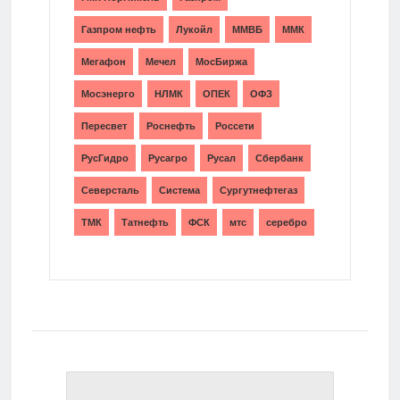
Газпром нефть
Лукойл
ММВБ
ММК
Мегафон
Мечел
МосБиржа
Мосэнерго
НЛМК
ОПЕК
ОФЗ
Пересвет
Роснефть
Россети
РусГидро
Русагро
Русал
Сбербанк
Северсталь
Система
Сургутнефтегаз
ТМК
Татнефть
ФСК
мтс
серебро