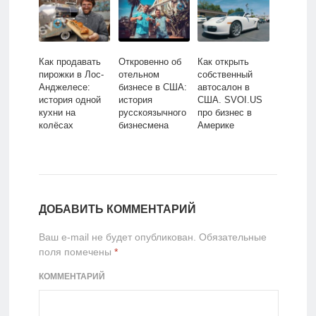
Как продавать
Откровенно об
Как открыть
пирожки в Лос-
отельном
собственный
Анджелесе:
бизнесе в США:
автосалон в
история одной
история
США. SVOI.US
кухни на
русскоязычного
про бизнес в
колёсах
бизнесмена
Америке
ДОБАВИТЬ КОММЕНТАРИЙ
Ваш e-mail не будет опубликован.
Обязательные
поля помечены
*
КОММЕНТАРИЙ