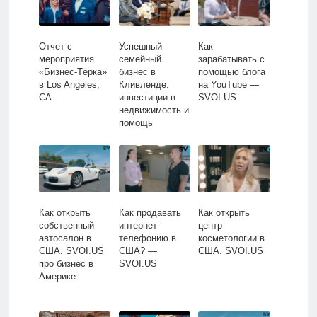
Отчет с
Успешный
Как
мероприятия
семейный
зарабатывать с
«Бизнес-Тёрка»
бизнес в
помощью блога
в Los Angeles,
Кливленде:
на YouTube —
CA
инвестиции в
SVOI.US
недвижимость и
помощь
иммигрантам —
SVOI.us
Как открыть
Как продавать
Как открыть
собственный
интернет-
центр
автосалон в
телефонию в
косметологии в
США. SVOI.US
США? —
США. SVOI.US
про бизнес в
SVOI.US
Америке