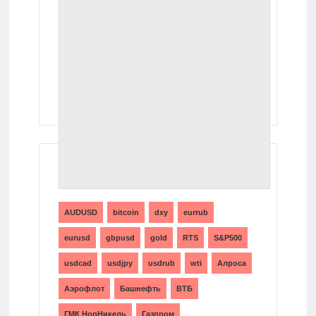
ТЕГИ
AUDUSD
bitcoin
dxy
eurrub
eurusd
gbpusd
gold
RTS
S&P500
usdcad
usdjpy
usdrub
wti
Алроса
Аэрофлот
Башнефть
ВТБ
ГМК НорНикель
Газпром