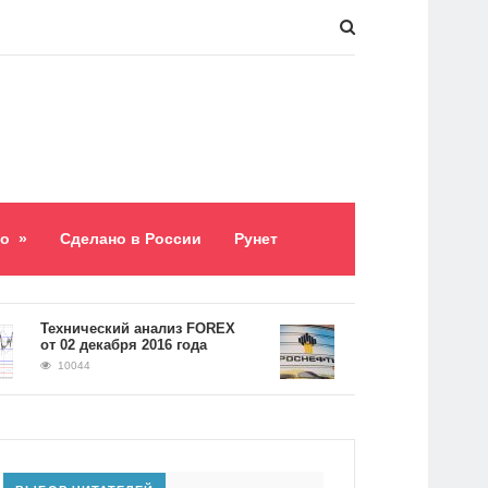
о
»
Сделано в России
Рунет
​Технический анализ FOREX
Долг «Роснефти» соста
от 02 декабря 2016 года
5,2 триллиона рублей
10044
9059