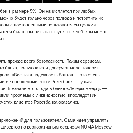
шбэк в размере 5%. Он начисляется при любых
можно будет только через полгода и потратить их
язаны с поставленными пользователем целями,
ателя было накопить на отпуск, то кешбэком можно
он.
ть прежде всего безопасность. Таким сервисам,
о банка, пользователи доверяют мало, говорит
рнов. «Все-таки надежность банков — это очень
еми же проблемами, что и Рокетбанк, — узкая
 он. В начале этого года в банке «Интеркоммерц» —
никли проблемы с ликвидностью, впоследствии
 счетах клиентов Рокетбанка оказались
приложений для пользователя. Сама идея управлять
ит директор по корпоративным сервисам NUMA Moscow