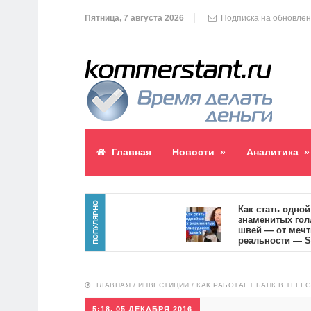
Пятница, 7 августа 2026
Подписка на обновле
Главная
Новости
»
Аналитика
»
ПОПУЛЯРНО
лик пост
Как стать одной из с
знаменитых голливуд
швей — от мечты к
реальности — SVOI.u
10551
ГЛАВНАЯ
/
ИНВЕСТИЦИИ
/
КАК РАБОТАЕТ БАНК В TELE
5:18, 05 ДЕКАБРЯ 2016