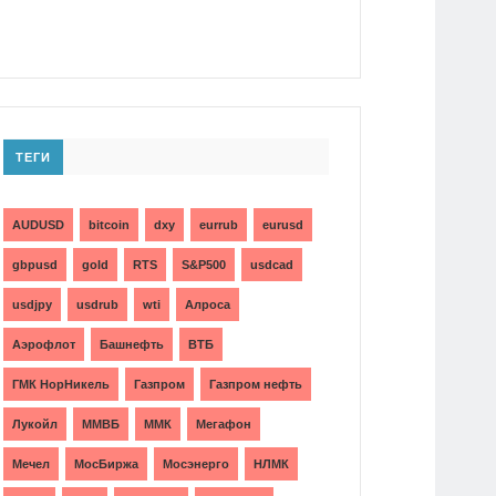
ТЕГИ
AUDUSD
bitcoin
dxy
eurrub
eurusd
gbpusd
gold
RTS
S&P500
usdcad
usdjpy
usdrub
wti
Алроса
Аэрофлот
Башнефть
ВТБ
ГМК НорНикель
Газпром
Газпром нефть
Лукойл
ММВБ
ММК
Мегафон
Мечел
МосБиржа
Мосэнерго
НЛМК