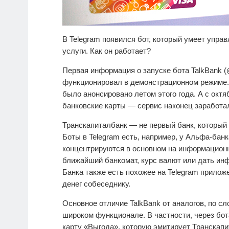
В Telegram появился бот, который умеет управ
услуги. Как он работает?
Первая информация о запуске бота TalkBank (@
функционировал в демонстрационном режиме.
было анонсировано летом этого года. А с окт
банковские карты — сервис наконец заработа
Транскапиталбанк — не первый банк, который
Боты в Telegram есть, например, у Альфа-бан
концентрируются в основном на информационн
ближайший банкомат, курс валют или дать ин
Банка также есть похожее на Telegram прилож
денег собеседнику.
Основное отличие TalkBank от аналогов, по с
широком функционале. В частности, через бот
карту «Выгода», которую эмитирует Транскапи