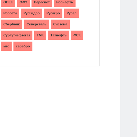
ОПЕК
ОФЗ
Пересвет
Роснефть
Россети
РусГидро
Русагро
Русал
Сбербанк
Северсталь
Система
Сургутнефтегаз
ТМК
Татнефть
ФСК
мтс
серебро