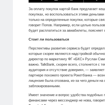
За оплату покупок картой банк предлагает ке
покупках, но воспользоваться этими деньгами 
только на определенные поку​пки, которые св
говорит Попов. Например, если целью пользов
будет расплатиться за авиабилеты, поясняет 
Стоит ли пользоваться
Перспективы развития сервиса будет определя
которые скорее являются надстройкой обычног
директор по маркетингу ФГ «БКС» Руслан Сми
важно. TalkBank, скорее всего, столкнется с т
аудитория и отсутствие доверия», — заявляет
партнере похожего проекта Рокетбанка — воз
лицензия была отозвана, из-за чего деньги на
заблокированными.
Имеет значение и вопрос удобства подобных 
финансами через мессенджер не нова, говор