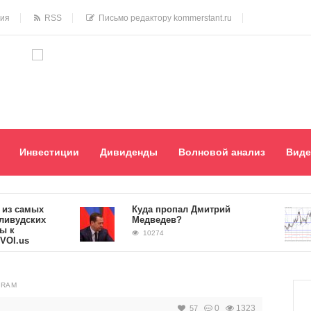
ния
RSS
Письмо редактору kommerstant.ru
Инвестиции
Дивиденды
Волновой анализ
Виде
амых
Куда пропал Дмитрий
ских
Медведев?
10274
s
GRAM
0
1323
57