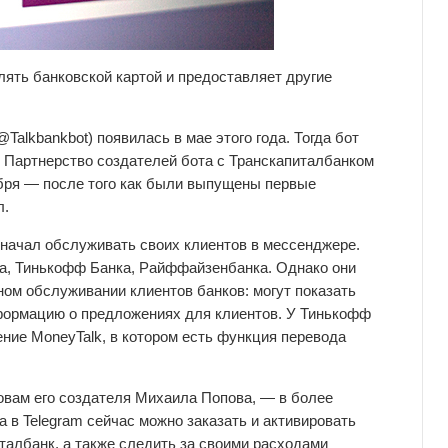
лять банковской картой и предоставляет другие
Talkbankbot) появилась в мае этого года. Тогда бот
 Партнерство создателей бота с Транскапиталбанком
ября — после того как были выпущены первые
л.
 начал обслуживать своих клиентов в мессенджере.
ка, Тинькофф Банка, Райффайзенбанка. Однако они
ом обслуживании клиентов банков: могут показать
формацию о предложениях для клиентов. У Тинькофф
ение MoneyTalk, в котором есть функция перевода
ловам его создателя Михаила Попова, — в более
а в Telegram сейчас можно заказать и активировать
талбанк, а также следить за своими расходами