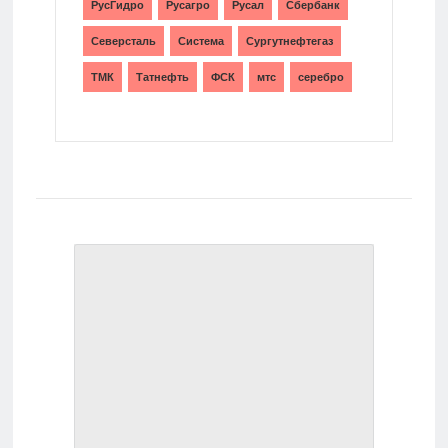
РусГидро
Русагро
Русал
Сбербанк
Северсталь
Система
Сургутнефтегаз
ТМК
Татнефть
ФСК
мтс
серебро