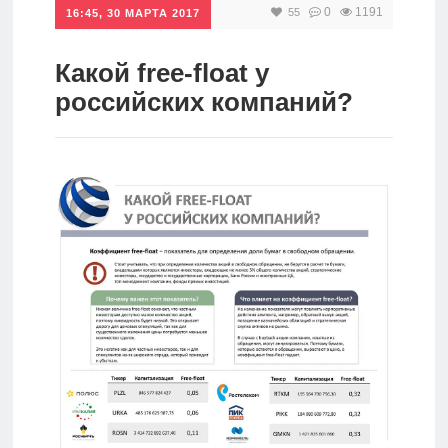
0
1191
55
16:45, 30 МАРТА 2017
Инвестиции
Рунет
Какой free-float у
российских компаний?
Дивиденды
Волновой
анализ
Видео
Сделано
в России
Рунет