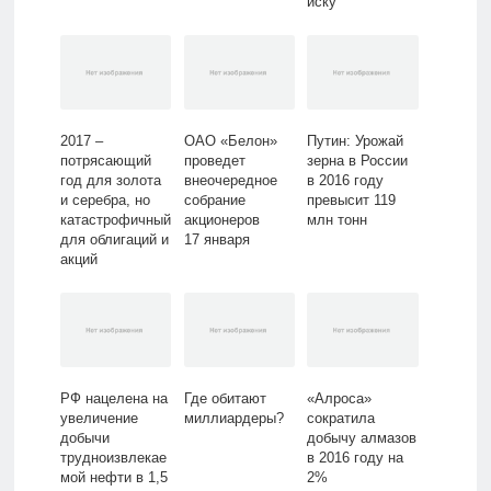
иску
«Роснефти»
2017 –
ОАО «Белон»
Путин: Урожай
потрясающий
проведет
зерна в России
год для золота
внеочередное
в 2016 году
и серебра, но
собрание
превысит 119
катастрофичный
акционеров
млн тонн
для облигаций и
17 января
акций
РФ нацелена на
Где обитают
«Алроса»
увеличение
миллиардеры?
сократила
добычи
добычу алмазов
трудноизвлекае
в 2016 году на
мой нефти в 1,5
2%