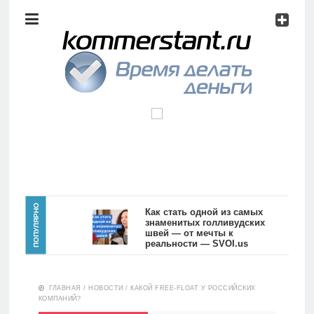
Аналитика
Инвестиции
Дивиденды
Волновой
анализ
Главная
ПОПУЛЯРНО
Как стать одной из самых
знаменитых голливудских
швей — от мечты к
Новости
Видео
реальности — SVOI.us
10555
Аналитика
ГЛАВНАЯ
/
НОВОСТИ
/
КАКОЙ FREE-FLOAT У РОССИЙСКИХ
Сделано
КОМПАНИЙ?
в России