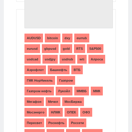
ТЕГИ
AUDUSD
bitcoin
dxy
eurrub
eurusd
gbpusd
gold
RTS
S&P500
usdcad
usdjpy
usdrub
wti
Алроса
Аэрофлот
Башнефть
ВТБ
ГМК НорНикель
Газпром
Газпром нефть
Лукойл
ММВБ
ММК
Мегафон
Мечел
МосБиржа
Мосэнерго
НЛМК
ОПЕК
ОФЗ
Пересвет
Роснефть
Россети