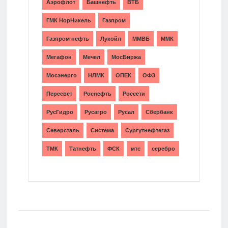
Аэрофлот
Башнефть
ВТБ
ГМК НорНикель
Газпром
Газпром нефть
Лукойл
ММВБ
ММК
Мегафон
Мечел
МосБиржа
Мосэнерго
НЛМК
ОПЕК
ОФЗ
Пересвет
Роснефть
Россети
РусГидро
Русагро
Русал
Сбербанк
Северсталь
Система
Сургутнефтегаз
ТМК
Татнефть
ФСК
мтс
серебро