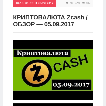
0
782
48
18:15, 05 СЕНТЯБРЯ 2017
Инвестиции
Рунет
КРИПТОВАЛЮТА Zcash /
ОБЗОР — 05.09.2017
Дивиденды
Волновой
анализ
Видео
Сделано
в России
Рунет