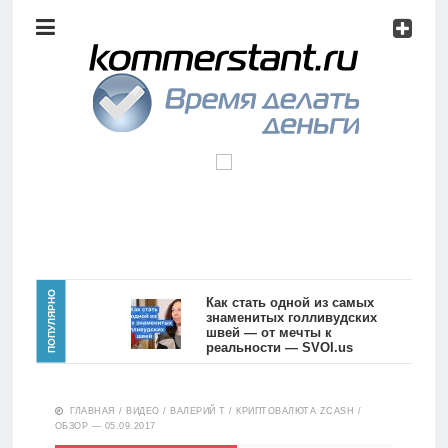
Аналитика
Инвестиции
Дивиденды
Волновой
анализ
Главная
ПОПУЛЯРНО
Как стать одной из самых
знаменитых голливудских
швей — от мечты к
Новости
Видео
реальности — SVOI.us
10551
Аналитика
ГЛАВНАЯ
/
ВИДЕО
/
ВАЛЕРИЙ Т
/
КРИПТОВАЛЮТА ZCASH /
Сделано
ОБЗОР — 05.09.2017
в России