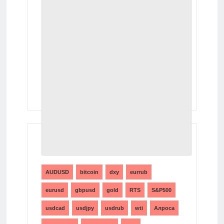
ТЕГИ
AUDUSD
bitcoin
dxy
eurrub
eurusd
gbpusd
gold
RTS
S&P500
usdcad
usdjpy
usdrub
wti
Алроса