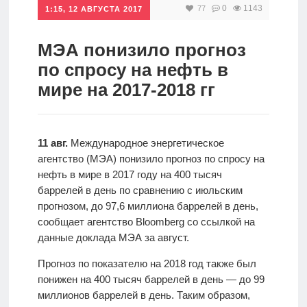
0
1143
77
1:15, 12 АВГУСТА 2017
Инвестиции
Рунет
МЭА понизило прогноз
по cпросу на нефть в
Дивиденды
мире на 2017-2018 гг
Волновой
анализ
11 авг.
Международное энергетическое
агентство (МЭА) понизило прогноз по спросу на
Видео
нефть в мире в 2017 году на 400 тысяч
баррелей в день по сравнению с июльским
прогнозом, до 97,6 миллиона баррелей в день,
Сделано
сообщает агентство Bloomberg со ссылкой на
в России
данные доклада МЭА за август.
Прогноз по показателю на 2018 год также был
понижен на 400 тысяч баррелей в день — до 99
Рунет
миллионов баррелей в день. Таким образом,