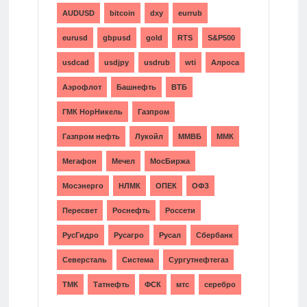
AUDUSD
bitcoin
dxy
eurrub
eurusd
gbpusd
gold
RTS
S&P500
usdcad
usdjpy
usdrub
wti
Алроса
Аэрофлот
Башнефть
ВТБ
ГМК НорНикель
Газпром
Газпром нефть
Лукойл
ММВБ
ММК
Мегафон
Мечел
МосБиржа
Мосэнерго
НЛМК
ОПЕК
ОФЗ
Пересвет
Роснефть
Россети
РусГидро
Русагро
Русал
Сбербанк
Северсталь
Система
Сургутнефтегаз
ТМК
Татнефть
ФСК
мтс
серебро