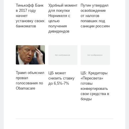
Тинькофф Банк
Удобный момент
Путин утвердил
в 2017 году
для покупки
освобождение
начнет
Норникеля с
от налогов
установку своих
целью
попавших под
банкоматов
получения
санкции россиян
дивидендов
Трамп объяснил
ЦБ может
ЦБ: Кредиторы
провал
снизить ставку
«Пересвета»
голосования по
до 6,5%-7%
готовы
Obamacare
конвертировать
свои средства в
бонды