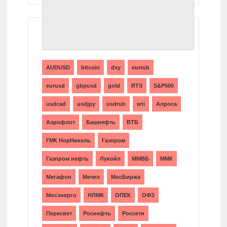
ТЕГИ
AUDUSD
bitcoin
dxy
eurrub
eurusd
gbpusd
gold
RTS
S&P500
usdcad
usdjpy
usdrub
wti
Алроса
Аэрофлот
Башнефть
ВТБ
ГМК НорНикель
Газпром
Газпром нефть
Лукойл
ММВБ
ММК
Мегафон
Мечел
МосБиржа
Мосэнерго
НЛМК
ОПЕК
ОФЗ
Пересвет
Роснефть
Россети