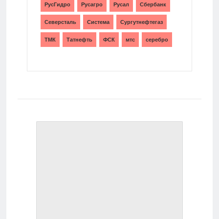
РусГидро
Русагро
Русал
Сбербанк
Северсталь
Система
Сургутнефтегаз
ТМК
Татнефть
ФСК
мтс
серебро