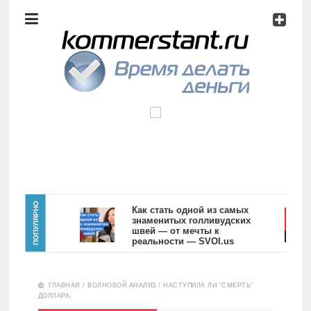
Аналитика
Инвестиции
Дивиденды
Волновой
анализ
Главная
ПОПУЛЯРНО
Как стать одной из самых
знаменитых голливудских
швей — от мечты к
Новости
Видео
реальности — SVOI.us
10551
Аналитика
ГЛАВНАЯ
/
ВОЛНОВОЙ АНАЛИЗ
/
НАСТУПИЛА ЛИ “СМЕРТЬ”
Сделано
ДОЛЛАРА.
в России