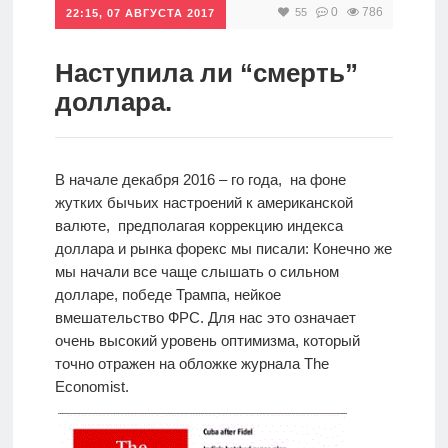
0
786
55
22:15, 07 АВГУСТА 2017
Инвестиции
Рунет
Наступила ли “смерть”
доллара.
Дивиденды
Волновой
В начале декабря 2016 – го года, на фоне
анализ
жутких бычьих настроений к американской
валюте, предполагая коррекцию индекса
доллара и рынка форекс мы писали: Конечно же
Видео
мы начали все чаще слышать о сильном
долларе, победе Трампа, нейкое
вмешательство ФРС. Для нас это означает
Сделано
очень высокий уровень оптимизма, который
в России
точно отражен на обложке журнала The
Economist.
Рунет