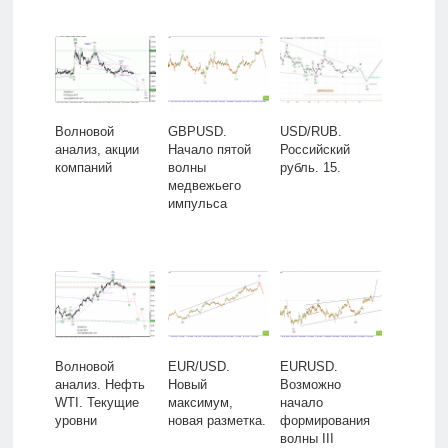
Волновой
GBPUSD.
USD/RUB.
анализ, акции
Начало пятой
Российский
компаний
волны
рубль. 15.
медвежьего
импульса
Волновой
EUR/USD.
EURUSD.
анализ. Нефть
Новый
Возможно
WTI. Текущие
максимум,
начало
уровни
новая разметка.
формирования
волны III