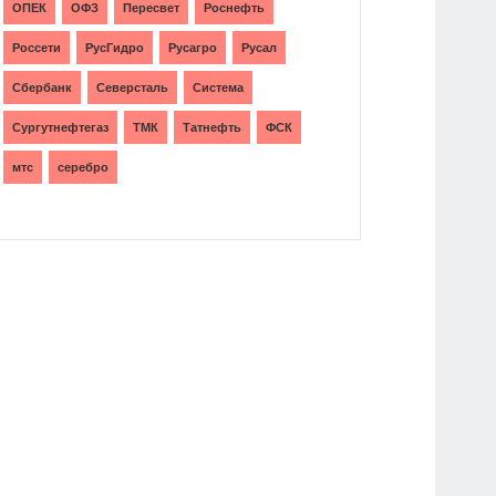
ОПЕК
ОФЗ
Пересвет
Роснефть
Россети
РусГидро
Русагро
Русал
Сбербанк
Северсталь
Система
Сургутнефтегаз
ТМК
Татнефть
ФСК
мтс
серебро