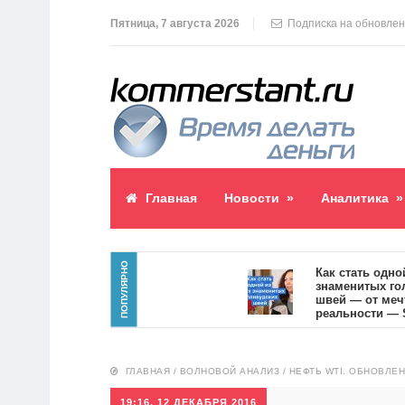
Пятница, 7 августа 2026
Подписка на обновле
Главная
Новости
»
Аналитика
»
ПОПУЛЯРНО
аблик пост
Как стать одной из
знаменитых голлив
4
швей — от мечты к
реальности — SVOI
10554
ГЛАВНАЯ
/
ВОЛНОВОЙ АНАЛИЗ
/
НЕФТЬ WTI. ОБНОВЛЕН
19:16, 12 ДЕКАБРЯ 2016