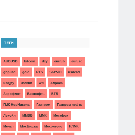
ТЕГИ
AUDUSD
bitcoin
dxy
eurrub
eurusd
gbpusd
gold
RTS
S&P500
usdcad
usdjpy
usdrub
wti
Алроса
Аэрофлот
Башнефть
ВТБ
ГМК НорНикель
Газпром
Газпром нефть
Лукойл
ММВБ
ММК
Мегафон
Мечел
МосБиржа
Мосэнерго
НЛМК