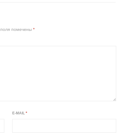
 поля помечены
*
E-MAIL
*