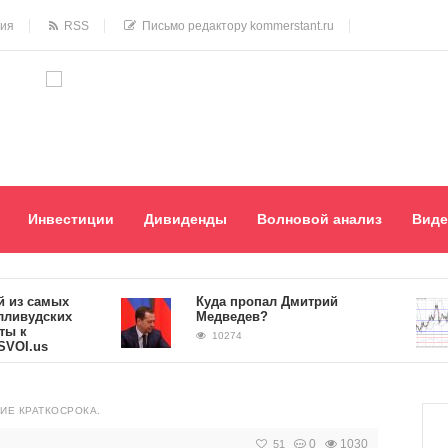
ния
RSS
Письмо редактору kommerstant.ru
Инвестиции
Дивиденды
Волновой анализ
Виде
 самых
Куда пропал Дмитрий
удских
Медведев?
10274
.us
ИЕ КРАТКОСРОКА.
0
1030
51