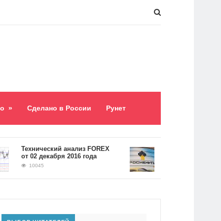
о
»
Сделано в России
Рунет
​Технический анализ FOREX
Долг «Роснефти» сос
от 02 декабря 2016 года
5,2 триллиона рубле
10045
9060