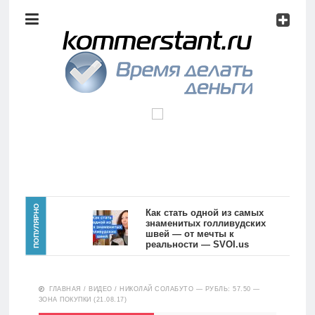
Аналитика
Инвестиции
Дивиденды
Волновой
анализ
Главная
ПОПУЛЯРНО
Как стать одной из самых
знаменитых голливудских
швей — от мечты к
Новости
Видео
реальности — SVOI.us
10555
Аналитика
ГЛАВНАЯ
/
ВИДЕО
/
НИКОЛАЙ СОЛАБУТО — РУБЛЬ: 57.50 —
Сделано
ЗОНА ПОКУПКИ (21.08.17)
в России