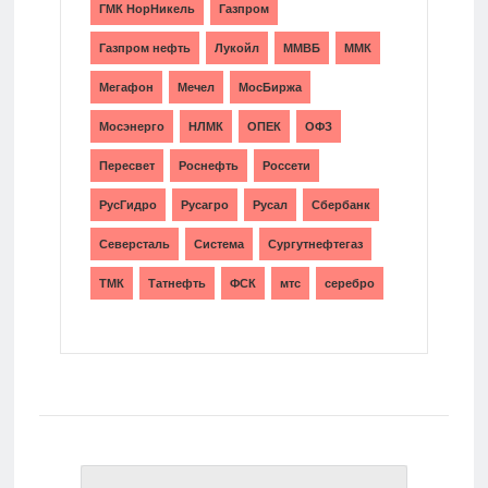
ГМК НорНикель
Газпром
Газпром нефть
Лукойл
ММВБ
ММК
Мегафон
Мечел
МосБиржа
Мосэнерго
НЛМК
ОПЕК
ОФЗ
Пересвет
Роснефть
Россети
РусГидро
Русагро
Русал
Сбербанк
Северсталь
Система
Сургутнефтегаз
ТМК
Татнефть
ФСК
мтс
серебро