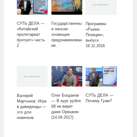
СУТЬ ДЕЛА —
Государственны
Программа
«Китайский
е пенсии:
«Рынки.
пролетариат
зловещее
Позиция»,
бунтует» часть
предзнаменован
выпуск
2
ие.
16.11.2016
Олег Богданов
СУТЬ ДЕЛА —
Валерий
— В курс рубля
Почему Гуам?
Мартынов: Игра
68 не верит
в дивиденды —
даже Орешкин
это для
(14.04.2017)
новичков