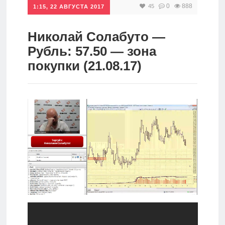
0
888
45
1:15, 22 АВГУСТА 2017
Инвестиции
Рунет
Николай Солабуто —
Рубль: 57.50 — зона
Дивиденды
покупки (21.08.17)
Волновой
анализ
Видео
Сделано
в России
Рунет