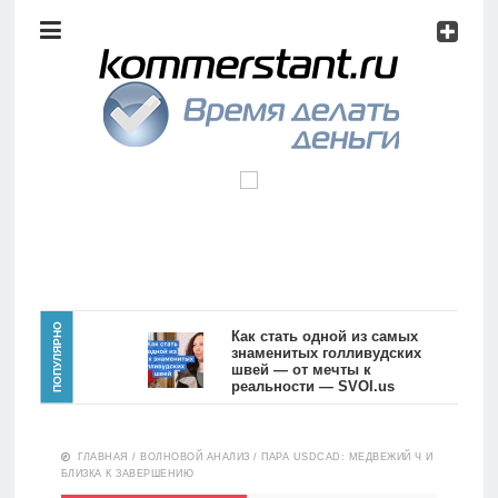
Аналитика
Инвестиции
Дивиденды
Волновой
анализ
Главная
ПОПУЛЯРНО
Как стать одной из самых
знаменитых голливудских
швей — от мечты к
Новости
Видео
реальности — SVOI.us
10551
Аналитика
ГЛАВНАЯ
/
ВОЛНОВОЙ АНАЛИЗ
/
ПАРА USDCAD: МЕДВЕЖИЙ Ч И
Сделано
БЛИЗКА К ЗАВЕРШЕНИЮ
в России