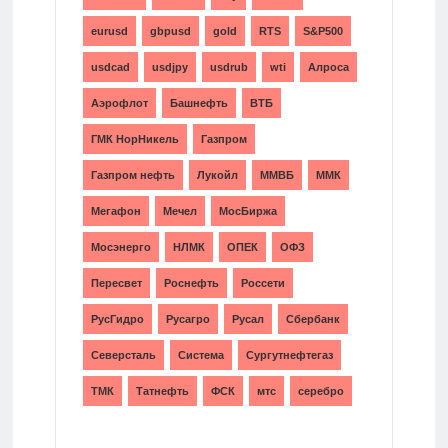
eurusd
gbpusd
gold
RTS
S&P500
usdcad
usdjpy
usdrub
wti
Алроса
Аэрофлот
Башнефть
ВТБ
ГМК НорНикель
Газпром
Газпром нефть
Лукойл
ММВБ
ММК
Мегафон
Мечел
МосБиржа
Мосэнерго
НЛМК
ОПЕК
ОФЗ
Пересвет
Роснефть
Россети
РусГидро
Русагро
Русал
Сбербанк
Северсталь
Система
Сургутнефтегаз
ТМК
Татнефть
ФСК
мтс
серебро