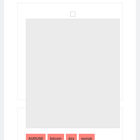
ТЕГИ
AUDUSD
bitcoin
dxy
eurrub