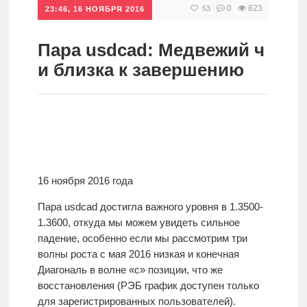
0
823
53
23:46, 16 НОЯБРЯ 2016
Инвестиции
Рунет
Пара usdcad: Медвежий ч
и близка к завершению
Дивиденды
Волновой
анализ
Видео
16 ноября 2016 года
Пара usdcad достигла важного уровня в 1.3500-
Сделано
1.3600, откуда мы можем увидеть сильное
в России
падение, особенно если мы рассмотрим три
волны роста с мая 2016 низкая и конечная
Диагональ в волне «с» позиции, что же
Рунет
восстановления (РЭБ график доступен только
для зарегистрированных пользователей).