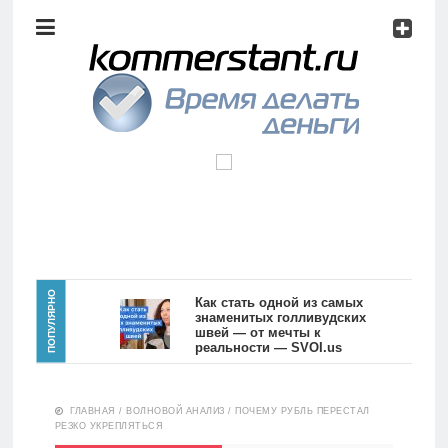
Аналитика
Инвестиции
Дивиденды
Волновой
анализ
Главная
ПОПУЛЯРНО
Как стать одной из самых
знаменитых голливудских
швей — от мечты к
Новости
Видео
реальности — SVOI.us
10551
Аналитика
ГЛАВНАЯ
/
ВОЛНОВОЙ АНАЛИЗ
/
ПОЧЕМУ РУБЛЬ ПЕРЕСТАЛ
Сделано
РЕЗКО УКРЕПЛЯТЬСЯ
в России