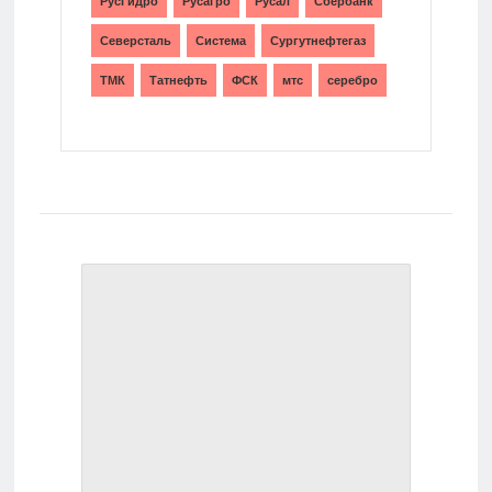
РусГидро
Русагро
Русал
Сбербанк
Северсталь
Система
Сургутнефтегаз
ТМК
Татнефть
ФСК
мтс
серебро