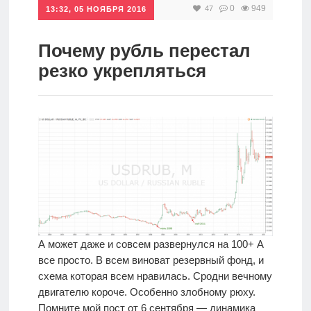
0
949
47
13:32, 05 НОЯБРЯ 2016
Инвестиции
Рунет
Почему рубль перестал
резко укрепляться
Дивиденды
Волновой
анализ
Видео
Сделано
в России
А может даже и совсем развернулся на 100+ А
все просто. В всем виноват резервный фонд, и
схема которая всем нравилась. Сродни вечному
Рунет
двигателю короче. Особенно злобному рюху.
Помните мой пост от 6 сентября — динамика