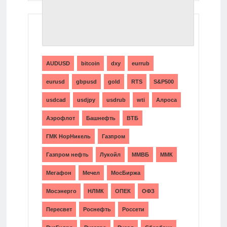
ТЕГИ
AUDUSD
bitcoin
dxy
eurrub
eurusd
gbpusd
gold
RTS
S&P500
usdcad
usdjpy
usdrub
wti
Алроса
Аэрофлот
Башнефть
ВТБ
ГМК НорНикель
Газпром
Газпром нефть
Лукойл
ММВБ
ММК
Мегафон
Мечел
МосБиржа
Мосэнерго
НЛМК
ОПЕК
ОФЗ
Пересвет
Роснефть
Россети