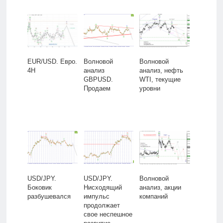
EUR/USD. Евро.
Волновой
Волновой
4H
анализ
анализ, нефть
GBPUSD.
WTI, текущие
Продаем
уровни
USD/JPY.
USD/JPY.
Волновой
Боковик
Нисходящий
анализ, акции
разбушевался
импульс
компаний
продолжает
свое неспешное