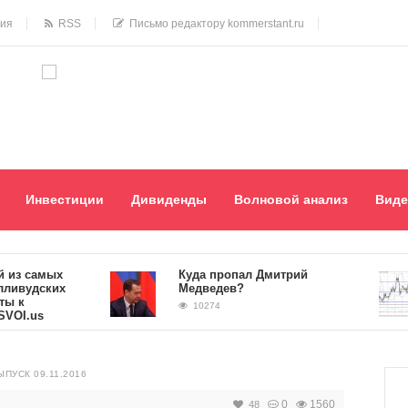
ния
RSS
Письмо редактору kommerstant.ru
Инвестиции
Дивиденды
Волновой анализ
Виде
 самых
Куда пропал Дмитрий
удских
Медведев?
10274
.us
ПУСК 09.11.2016
0
1560
48