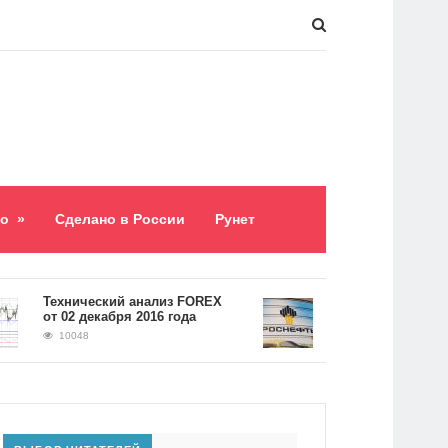
о
»
Сделано в России
Рунет
​Технический анализ FOREX
Долг «Роснефти» сос
от 02 декабря 2016 года
5,2 триллиона рубле
10048
9062