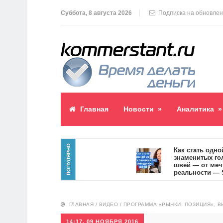
Суббота, 8 августа 2026
Подписка на обновле
Главная
Новости
»
Аналитика
»
ПОПУЛЯРНО
аблик пост
Как стать одной из
знаменитых голлив
1
швей — от мечты к
реальности — SVOI
10557
ГЛАВНАЯ
/
ВИДЕО
/
ПРОГРАММА «РЫНКИ. ПОЗИЦИЯ», ВЫ
14:17, 09 НОЯБРЯ 2016