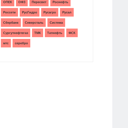
ОПЕК
ОФЗ
Пересвет
Роснефть
Россети
РусГидро
Русагро
Русал
Сбербанк
Северсталь
Система
Сургутнефтегаз
ТМК
Татнефть
ФСК
мтс
серебро