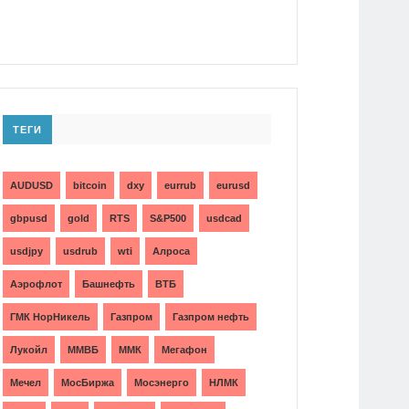
ТЕГИ
AUDUSD
bitcoin
dxy
eurrub
eurusd
gbpusd
gold
RTS
S&P500
usdcad
usdjpy
usdrub
wti
Алроса
Аэрофлот
Башнефть
ВТБ
ГМК НорНикель
Газпром
Газпром нефть
Лукойл
ММВБ
ММК
Мегафон
Мечел
МосБиржа
Мосэнерго
НЛМК