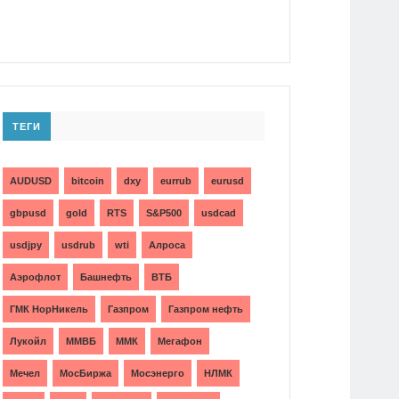
ТЕГИ
AUDUSD
bitcoin
dxy
eurrub
eurusd
gbpusd
gold
RTS
S&P500
usdcad
usdjpy
usdrub
wti
Алроса
Аэрофлот
Башнефть
ВТБ
ГМК НорНикель
Газпром
Газпром нефть
Лукойл
ММВБ
ММК
Мегафон
Мечел
МосБиржа
Мосэнерго
НЛМК