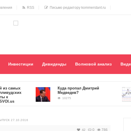
овления
RSS
Письмо редактору kommerstant.ru
Инвестиции
Дивиденды
Волновой анализ
Виде
 самых
Куда пропал Дмитрий
удских
Медведев?
10275
.us
ПУСК 27.10.2016
0
786
42