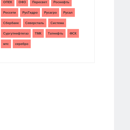
ОПЕК
ОФЗ
Пересвет
Роснефть
Россети
РусГидро
Русагро
Русал
Сбербанк
Северсталь
Система
Сургутнефтегаз
ТМК
Татнефть
ФСК
мтс
серебро