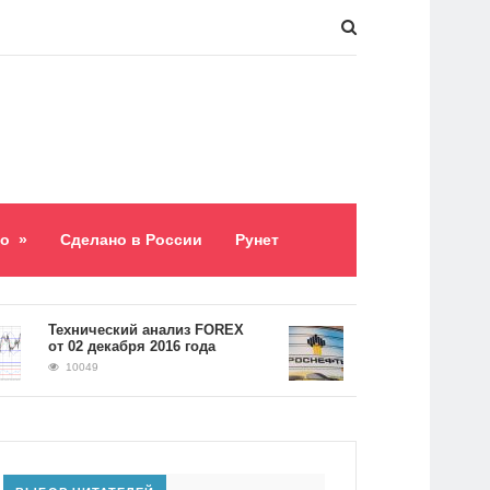
о
»
Сделано в России
Рунет
​Технический анализ FOREX
Долг «Роснефти» сос
от 02 декабря 2016 года
5,2 триллиона рубле
10049
9063