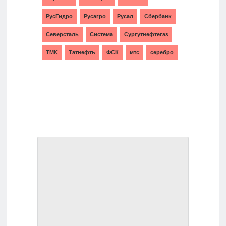
РусГидро
Русагро
Русал
Сбербанк
Северсталь
Система
Сургутнефтегаз
ТМК
Татнефть
ФСК
мтс
серебро