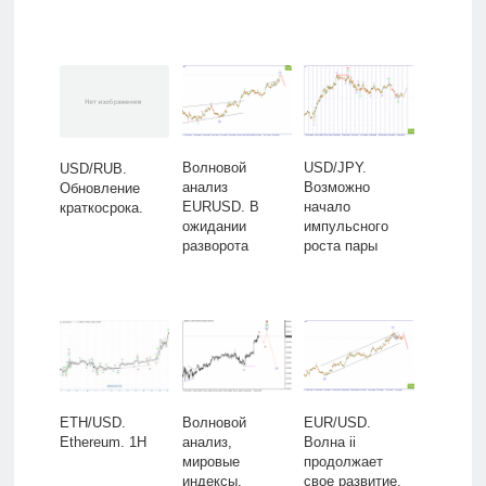
Волновой
USD/JPY.
USD/RUB.
анализ
Возможно
Обновление
EURUSD. В
начало
краткосрока.
ожидании
импульсного
разворота
роста пары
ETH/USD.
Волновой
EUR/USD.
Ethereum. 1H
анализ,
Волна ii
мировые
продолжает
индексы,
свое развитие.