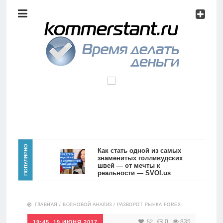
Аналитика
Инвестиции
Дивиденды
Волновой
анализ
Главная
ПОПУЛЯРНО
Как стать одной из самых
знаменитых голливудских
швей — от мечты к
Новости
Видео
реальности — SVOI.us
10559
Аналитика
ГЛАВНАЯ
/
ВОЛНОВОЙ АНАЛИЗ
/
РАЗВОРОТ РЫНКА FOREX
Сделано
в России
0
835
52
19:45, 19 ИЮНЯ 2017