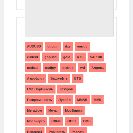
ТЕГИ
AUDUSD
bitcoin
dxy
eurrub
eurusd
gbpusd
gold
RTS
S&P500
usdcad
usdjpy
usdrub
wti
Алроса
Аэрофлот
Башнефть
ВТБ
ГМК НорНикель
Газпром
Газпром нефть
Лукойл
ММВБ
ММК
Мегафон
Мечел
МосБиржа
Мосэнерго
НЛМК
ОПЕК
ОФЗ
Пересвет
Роснефть
Россети