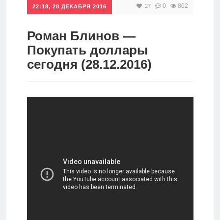
0
802
27
22:18, 28 ДЕКАБРЯ 2016
Инвестиции
Рунет
Роман Блинов —
Покупать доллары
Дивиденды
сегодня (28.12.2016)
Волновой
анализ
Видео
Сделано
в России
Рунет