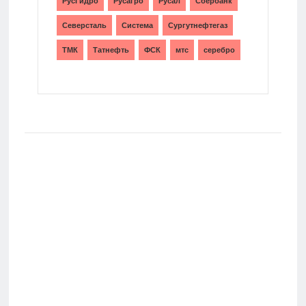
РусГидро
Русагро
Русал
Сбербанк
Северсталь
Система
Сургутнефтегаз
ТМК
Татнефть
ФСК
мтс
серебро