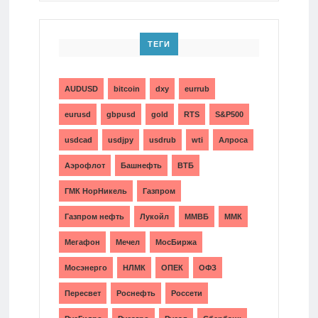
ТЕГИ
AUDUSD
bitcoin
dxy
eurrub
eurusd
gbpusd
gold
RTS
S&P500
usdcad
usdjpy
usdrub
wti
Алроса
Аэрофлот
Башнефть
ВТБ
ГМК НорНикель
Газпром
Газпром нефть
Лукойл
ММВБ
ММК
Мегафон
Мечел
МосБиржа
Мосэнерго
НЛМК
ОПЕК
ОФЗ
Пересвет
Роснефть
Россети