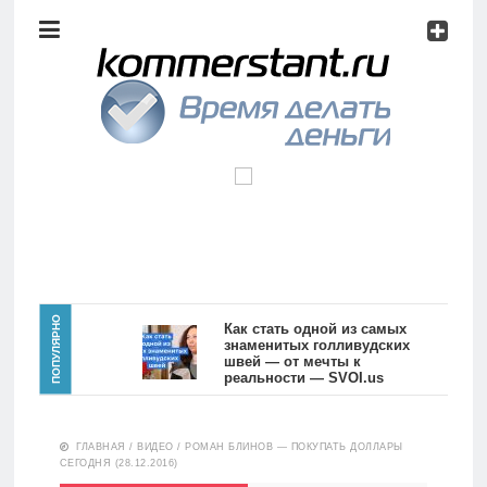
Аналитика
Инвестиции
Дивиденды
Волновой
анализ
Главная
ПОПУЛЯРНО
Как стать одной из самых
знаменитых голливудских
швей — от мечты к
Новости
Видео
реальности — SVOI.us
10557
Аналитика
ГЛАВНАЯ
/
ВИДЕО
/
РОМАН БЛИНОВ — ПОКУПАТЬ ДОЛЛАРЫ
Сделано
СЕГОДНЯ (28.12.2016)
в России