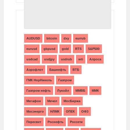
ТЕГИ
AUDUSD
bitcoin
dxy
eurrub
eurusd
gbpusd
gold
RTS
S&P500
usdcad
usdjpy
usdrub
wti
Алроса
Аэрофлот
Башнефть
ВТБ
ГМК НорНикель
Газпром
Газпром нефть
Лукойл
ММВБ
ММК
Мегафон
Мечел
МосБиржа
Мосэнерго
НЛМК
ОПЕК
ОФЗ
Пересвет
Роснефть
Россети