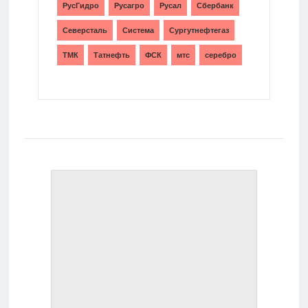
РусГидро
Русагро
Русал
Сбербанк
Северсталь
Система
Сургутнефтегаз
ТМК
Татнефть
ФСК
мтс
серебро