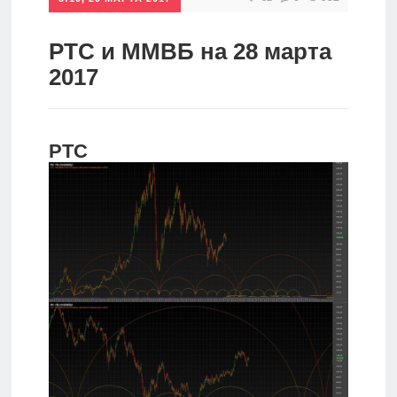
Инвестиции
РТС и ММВБ на 28 марта
Рунет
2017
Дивиденды
Волновой
РТС
анализ
Видео
Сделано
в России
Рунет