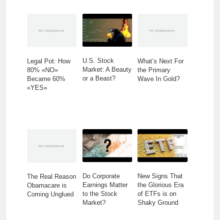
U.S. Stock
Legal Pot: How
What’s Next For
Market: A Beauty
80% «NO»
the Primary
or a Beast?
Became 60%
Wave In Gold?
«YES»
Do Corporate
New Signs That
The Real Reason
Earnings Matter
the Glorious Era
Obamacare is
to the Stock
of ETFs is on
Coming Unglued
Market?
Shaky Ground