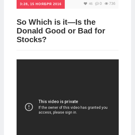
0
736
46
3:28, 15 НОЯБРЯ 2016
Инвестиции
Рунет
So Which is it—Is the
Donald Good or Bad for
Дивиденды
Stocks?
Волновой
анализ
Видео
Сделано
в России
Рунет