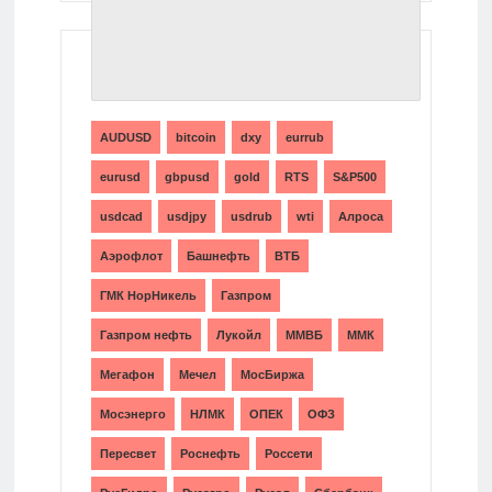
ТЕГИ
AUDUSD
bitcoin
dxy
eurrub
eurusd
gbpusd
gold
RTS
S&P500
usdcad
usdjpy
usdrub
wti
Алроса
Аэрофлот
Башнефть
ВТБ
ГМК НорНикель
Газпром
Газпром нефть
Лукойл
ММВБ
ММК
Мегафон
Мечел
МосБиржа
Мосэнерго
НЛМК
ОПЕК
ОФЗ
Пересвет
Роснефть
Россети