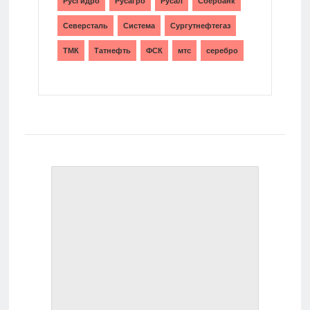
РусГидро
Русагро
Русал
Сбербанк
Северсталь
Система
Сургутнефтегаз
ТМК
Татнефть
ФСК
мтс
серебро