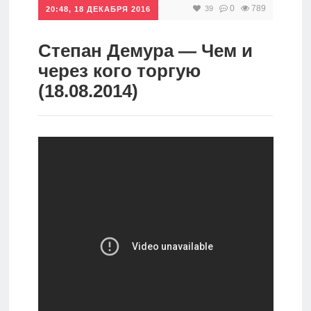
0
789
39
20:48, 18 ДЕКАБРЯ 2016
Инвестиции
Рунет
Степан Демура — Чем и
через кого торгую
Дивиденды
(18.08.2014)
Волновой
анализ
Видео
Сделано
в России
Рунет