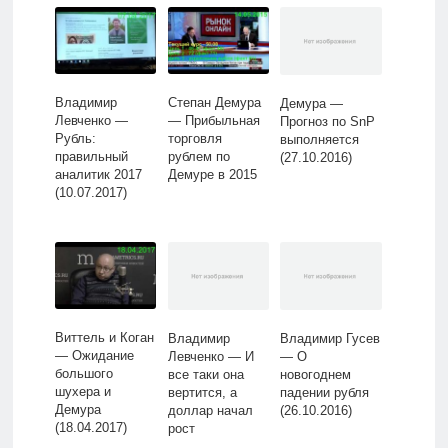
Владимир
Степан Демура
Демура —
Левченко —
— Прибыльная
Прогноз по SnP
Рубль:
торговля
выполняется
правильный
рублем по
(27.10.2016)
аналитик 2017
Демуре в 2015
(10.07.2017)
Виттель и Коган
Владимир
Владимир Гусев
— Ожидание
Левченко — И
— О
большого
все таки она
новогоднем
шухера и
вертится, а
падении рубля
Демура
доллар начал
(26.10.2016)
(18.04.2017)
рост