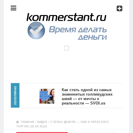
Аналитика
Инвестиции
Дивиденды
Волновой
анализ
Главная
ПОПУЛЯРНО
Как стать одной из самых
знаменитых голливудских
швей — от мечты к
Новости
Видео
реальности — SVOI.us
10554
Аналитика
ГЛАВНАЯ
/
ВИДЕО
/
СТЕПАН ДЕМУРА — ЧЕМ И ЧЕРЕЗ КОГО
Сделано
ТОРГУЮ (18.08.2014)
в России