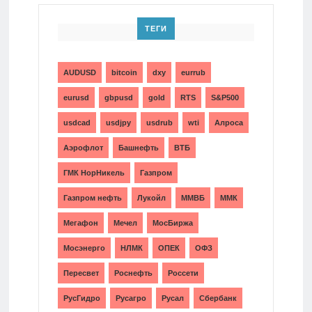
ТЕГИ
AUDUSD
bitcoin
dxy
eurrub
eurusd
gbpusd
gold
RTS
S&P500
usdcad
usdjpy
usdrub
wti
Алроса
Аэрофлот
Башнефть
ВТБ
ГМК НорНикель
Газпром
Газпром нефть
Лукойл
ММВБ
ММК
Мегафон
Мечел
МосБиржа
Мосэнерго
НЛМК
ОПЕК
ОФЗ
Пересвет
Роснефть
Россети
РусГидро
Русагро
Русал
Сбербанк