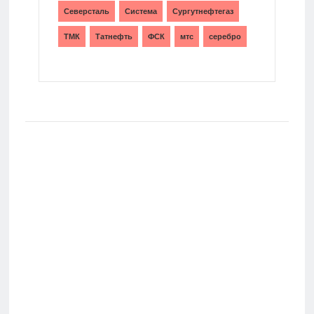
Северсталь
Система
Сургутнефтегаз
ТМК
Татнефть
ФСК
мтс
серебро