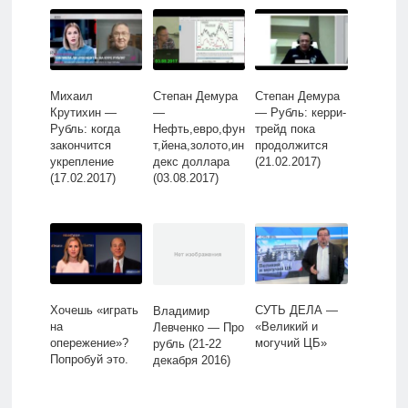
Михаил
Степан Демура
Степан Демура
Крутихин —
—
— Рубль: керри-
Рубль: когда
Нефть,евро,фун
трейд пока
закончится
т,йена,золото,ин
продолжится
укрепление
декс доллара
(21.02.2017)
(17.02.2017)
(03.08.2017)
Хочешь «играть
СУТЬ ДЕЛА —
Владимир
на
«Великий и
Левченко — Про
опережение»?
могучий ЦБ»
рубль (21-22
Попробуй это.
декабря 2016)