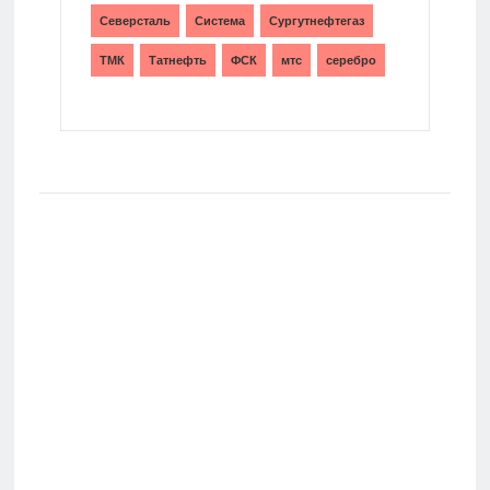
Северсталь
Система
Сургутнефтегаз
ТМК
Татнефть
ФСК
мтс
серебро