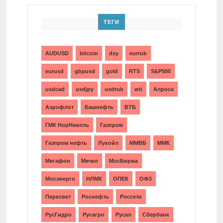
ТЕГИ
AUDUSD
bitcoin
dxy
eurrub
eurusd
gbpusd
gold
RTS
S&P500
usdcad
usdjpy
usdrub
wti
Алроса
Аэрофлот
Башнефть
ВТБ
ГМК НорНикель
Газпром
Газпром нефть
Лукойл
ММВБ
ММК
Мегафон
Мечел
МосБиржа
Мосэнерго
НЛМК
ОПЕК
ОФЗ
Пересвет
Роснефть
Россети
РусГидро
Русагро
Русал
Сбербанк