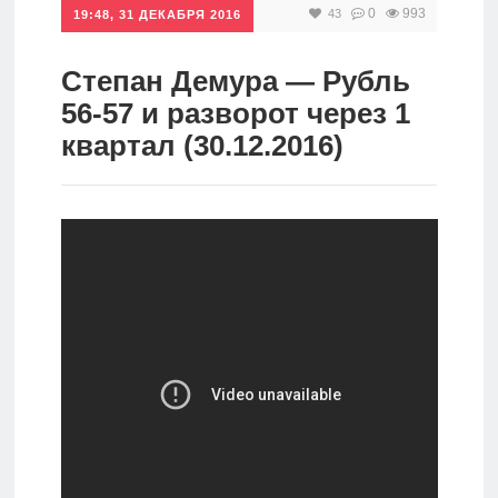
0
993
43
19:48, 31 ДЕКАБРЯ 2016
Инвестиции
Рунет
Степан Демура — Рубль
56-57 и разворот через 1
Дивиденды
квартал (30.12.2016)
Волновой
анализ
Видео
Сделано
в России
Рунет