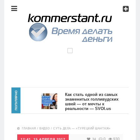
Аналитика
Инвестиции
Дивиденды
Волновой
анализ
Главная
ПОПУЛЯРНО
Как стать одной из самых
знаменитых голливудских
швей — от мечты к
Новости
Видео
реальности — SVOI.us
10559
Аналитика
ГЛАВНАЯ
/
ВИДЕО
/
СУТЬ ДЕЛА — «ТУРЕЦКИЙ ШАНТАЖ»
Сделано
в России
0
930
34
12:41, 15 АПРЕЛЯ 2017