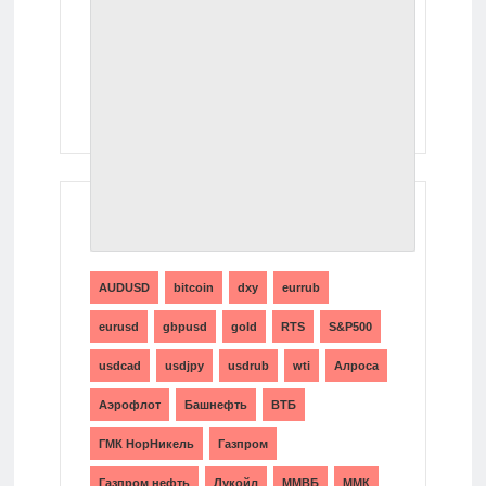
ТЕГИ
AUDUSD
bitcoin
dxy
eurrub
eurusd
gbpusd
gold
RTS
S&P500
usdcad
usdjpy
usdrub
wti
Алроса
Аэрофлот
Башнефть
ВТБ
ГМК НорНикель
Газпром
Газпром нефть
Лукойл
ММВБ
ММК