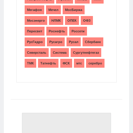
Мегафон
Мечел
МосБиржа
Мосэнерго
НЛМК
ОПЕК
ОФЗ
Пересвет
Роснефть
Россети
РусГидро
Русагро
Русал
Сбербанк
Северсталь
Система
Сургутнефтегаз
ТМК
Татнефть
ФСК
мтс
серебро