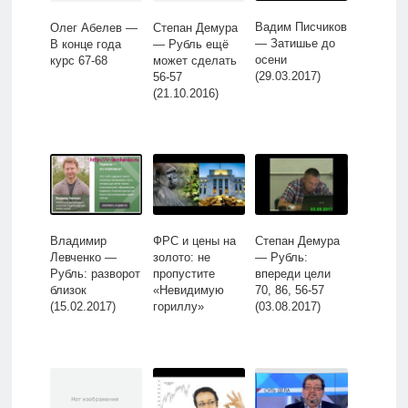
Вадим Писчиков
Олег Абелев —
Степан Демура
— Затишье до
В конце года
— Рубль ещё
осени
курс 67-68
может сделать
(29.03.2017)
56-57
(21.10.2016)
Владимир
ФРС и цены на
Степан Демура
Левченко —
золото: не
— Рубль:
Рубль: разворот
пропустите
впереди цели
близок
«Невидимую
70, 86, 56-57
(15.02.2017)
гориллу»
(03.08.2017)