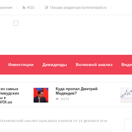
овления
RSS
Письмо редактору kommerstant.ru
Инвестиции
Дивиденды
Волновой анализ
Виде
амых
Куда пропал Дмитрий
ских
Медведев?
10274
s
ТЕХНИЧЕСКИЙ АНАЛИЗ СЫРЬЕВЫХ РЫНКОВ ОТ 26 ДЕКАБРЯ 2016