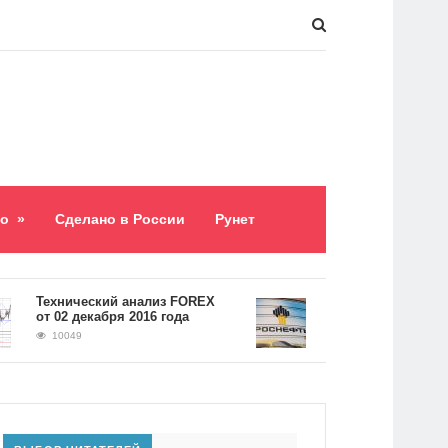
о
»
Сделано в России
Рунет
​Технический анализ FOREX
Долг «Роснефти» соста
от 02 декабря 2016 года
5,2 триллиона рублей
10049
9063