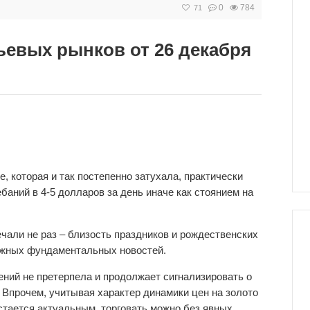
0
784
71
ьевых рынков от 26 декабря
е, которая и так постепенно затухала, практически
баний в 4-5 долларов за день иначе как стоянием на
чали не раз – близость праздников и рождественских
важных фундаментальных новостей.
ений не претерпела и продолжает сигнализировать о
 Впрочем, учитывая характер динамики цен на золото
остается актуальным, торговать можно без явных