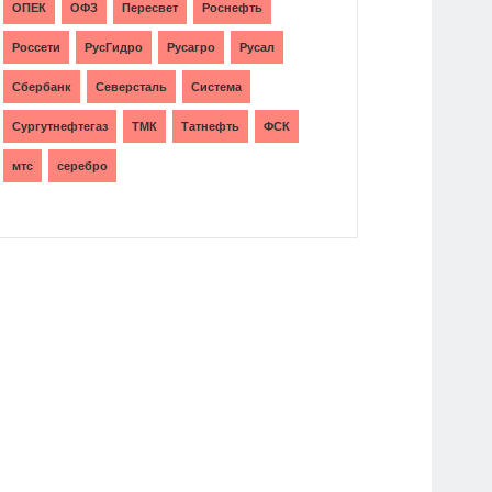
ОПЕК
ОФЗ
Пересвет
Роснефть
Россети
РусГидро
Русагро
Русал
Сбербанк
Северсталь
Система
Сургутнефтегаз
ТМК
Татнефть
ФСК
мтс
серебро