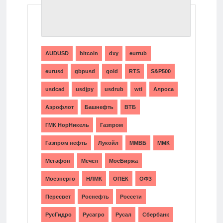
ТЕГИ
AUDUSD
bitcoin
dxy
eurrub
eurusd
gbpusd
gold
RTS
S&P500
usdcad
usdjpy
usdrub
wti
Алроса
Аэрофлот
Башнефть
ВТБ
ГМК НорНикель
Газпром
Газпром нефть
Лукойл
ММВБ
ММК
Мегафон
Мечел
МосБиржа
Мосэнерго
НЛМК
ОПЕК
ОФЗ
Пересвет
Роснефть
Россети
РусГидро
Русагро
Русал
Сбербанк