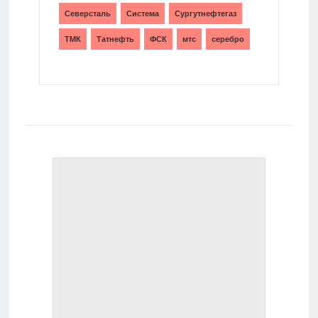
Северсталь
Система
Сургутнефтегаз
ТМК
Татнефть
ФСК
мтс
серебро