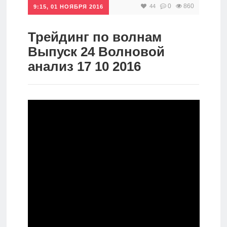
0
860
44
9:15, 01 НОЯБРЯ 2016
Инвестиции
Рунет
Трейдинг по волнам
Выпуск 24 Волновой
Дивиденды
анализ 17 10 2016
Волновой
анализ
Видео
Сделано
в России
Рунет