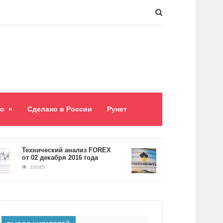
о
»
Сделано в России
Рунет
​Технический анализ FOREX
Долг «Роснефти» со
от 02 декабря 2016 года
5,2 триллиона рубл
10045
9060