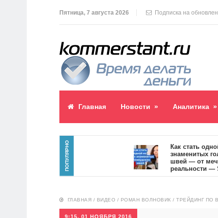
Пятница, 7 августа 2026
Подписка на обновле
Главная
Новости
»
Аналитика
»
ПОПУЛЯРНО
паблик пост
Как стать одной и
знаменитых голли
04
швей — от мечты 
реальности — SVO
10554
ГЛАВНАЯ
/
ВИДЕО
/
РОМАН ВОЛНОВИК
/
ТРЕЙДИНГ ПО 
9:15, 01 НОЯБРЯ 2016