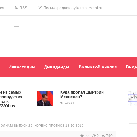
ния
RSS
Письмо редактору kommerstant.ru
Инвестиции
Дивиденды
Волновой анализ
Виде
з самых
Куда пропал Дмитрий
вудских
Медведев?
к
10274
I.us
ВОЛНАМ ВЫПУСК 25 ФОРЕКС ПРОГНОЗ 18 10 2016
0
790
42