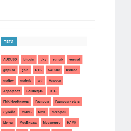
ТЕГИ
AUDUSD
bitcoin
dxy
eurrub
eurusd
gbpusd
gold
RTS
S&P500
usdcad
usdjpy
usdrub
wti
Алроса
Аэрофлот
Башнефть
ВТБ
ГМК НорНикель
Газпром
Газпром нефть
Лукойл
ММВБ
ММК
Мегафон
Мечел
МосБиржа
Мосэнерго
НЛМК