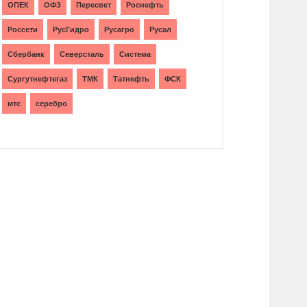
ОПЕК
ОФЗ
Пересвет
Роснефть
Россети
РусГидро
Русагро
Русал
Сбербанк
Северсталь
Система
Сургутнефтегаз
ТМК
Татнефть
ФСК
мтс
серебро