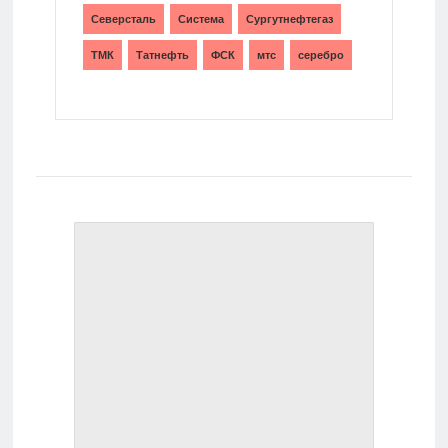
Северсталь
Система
Сургутнефтегаз
ТМК
Татнефть
ФСК
мтс
серебро