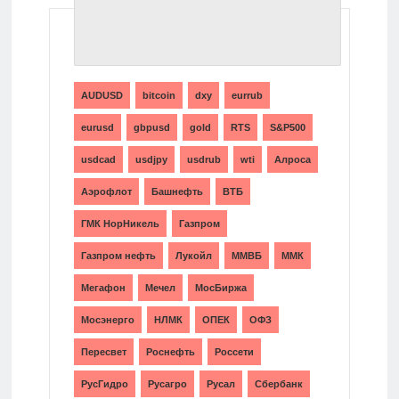
ТЕГИ
AUDUSD
bitcoin
dxy
eurrub
eurusd
gbpusd
gold
RTS
S&P500
usdcad
usdjpy
usdrub
wti
Алроса
Аэрофлот
Башнефть
ВТБ
ГМК НорНикель
Газпром
Газпром нефть
Лукойл
ММВБ
ММК
Мегафон
Мечел
МосБиржа
Мосэнерго
НЛМК
ОПЕК
ОФЗ
Пересвет
Роснефть
Россети
РусГидро
Русагро
Русал
Сбербанк