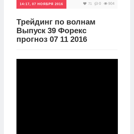
0
904
71
14:17, 07 НОЯБРЯ 2016
Инвестиции
Рунет
Трейдинг по волнам
Выпуск 39 Форекс
Дивиденды
прогноз 07 11 2016
Волновой
анализ
Видео
Сделано
в России
Рунет