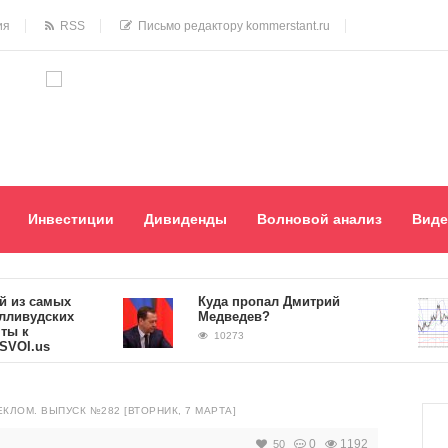
ия
RSS
Письмо редактору kommerstant.ru
Инвестиции
Дивиденды
Волновой анализ
Виде
 самых
Куда пропал Дмитрий
удских
Медведев?
10273
.us
ЕКЛОМ. ВЫПУСК №282 [ВТОРНИК, 7 МАРТА]
0
1192
50