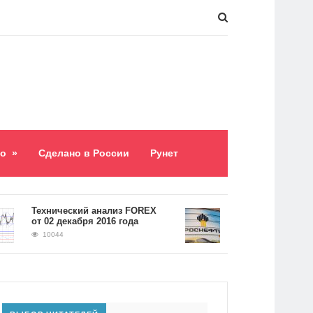
о
»
Сделано в России
Рунет
​Технический анализ FOREX
Долг «Роснефти» сос
от 02 декабря 2016 года
5,2 триллиона рубле
10044
9058