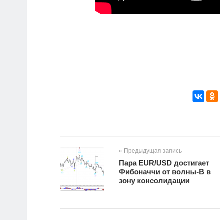
« Предыдущая запись
Пара EUR/USD достигает
Фибоначчи от волны-B в
зону консолидации