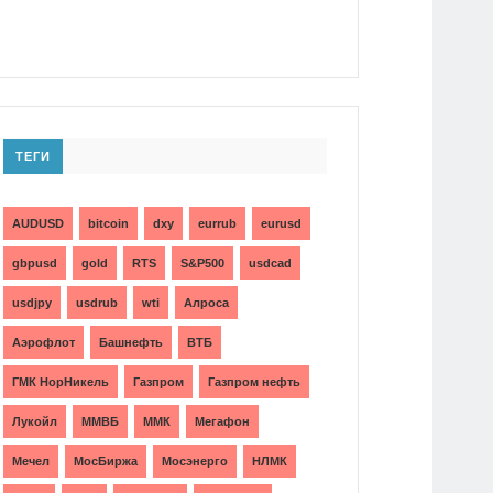
ТЕГИ
AUDUSD
bitcoin
dxy
eurrub
eurusd
gbpusd
gold
RTS
S&P500
usdcad
usdjpy
usdrub
wti
Алроса
Аэрофлот
Башнефть
ВТБ
ГМК НорНикель
Газпром
Газпром нефть
Лукойл
ММВБ
ММК
Мегафон
Мечел
МосБиржа
Мосэнерго
НЛМК