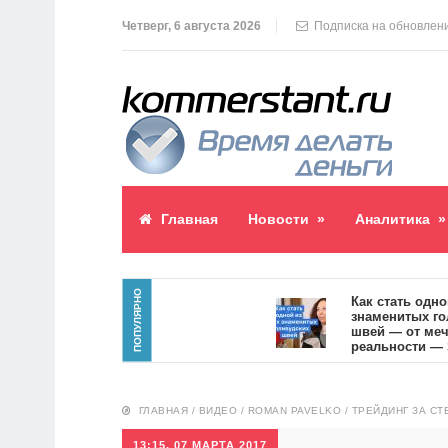
Четверг, 6 августа 2026
Подписка на обновлен
Главная
Новости
»
Аналитика
»
ПОПУЛЯРНО
паблик пост
Как стать одной из
знаменитых голлив
8
швей — от мечты к
реальности — SVOI
10551
ГЛАВНАЯ
/
ВИДЕО
/
ROMAN PAVELKO
/
ТРЕЙДИНГ ЗА СТ
13:15, 07 МАРТА 2017