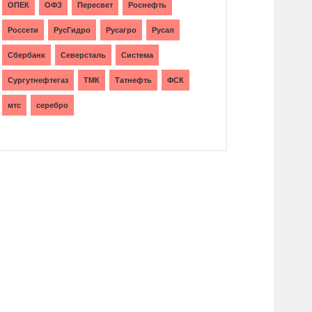
ОПЕК
ОФЗ
Пересвет
Роснефть
Россети
РусГидро
Русагро
Русал
Сбербанк
Северсталь
Система
Сургутнефтегаз
ТМК
Татнефть
ФСК
мтс
серебро