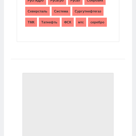
РусГидро
Русагро
Русал
Сбербанк
Северсталь
Система
Сургутнефтегаз
ТМК
Татнефть
ФСК
мтс
серебро