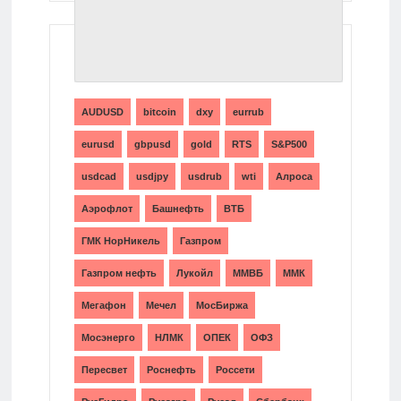
ТЕГИ
AUDUSD
bitcoin
dxy
eurrub
eurusd
gbpusd
gold
RTS
S&P500
usdcad
usdjpy
usdrub
wti
Алроса
Аэрофлот
Башнефть
ВТБ
ГМК НорНикель
Газпром
Газпром нефть
Лукойл
ММВБ
ММК
Мегафон
Мечел
МосБиржа
Мосэнерго
НЛМК
ОПЕК
ОФЗ
Пересвет
Роснефть
Россети