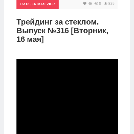
0
829
49
15:18, 16 МАЯ 2017
Инвестиции
Рунет
Трейдинг за стеклом.
Выпуск №316 [Вторник,
Дивиденды
16 мая]
Волновой
анализ
Видео
Сделано
в России
Рунет