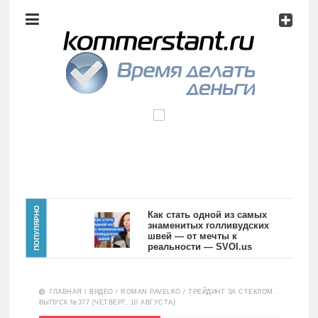
Аналитика
Инвестиции
Дивиденды
Волновой
анализ
Главная
ПОПУЛЯРНО
Как стать одной из самых
знаменитых голливудских
швей — от мечты к
Новости
Видео
реальности — SVOI.us
10551
Аналитика
ГЛАВНАЯ
/
ВИДЕО
/
ROMAN PAVELKO
/
ТРЕЙДИНГ ЗА СТЕКЛОМ.
Сделано
ВЫПУСК №377 [ЧЕТВЕРГ, 10 АВГУСТА]
в России