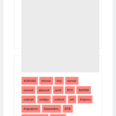
ТЕГИ
AUDUSD
bitcoin
dxy
eurrub
eurusd
gbpusd
gold
RTS
S&P500
usdcad
usdjpy
usdrub
wti
Алроса
Аэрофлот
Башнефть
ВТБ