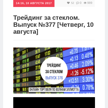
0
989
52
14:16, 10 АВГУСТА 2017
Инвестиции
Рунет
Трейдинг за стеклом.
Выпуск №377 [Четверг, 10
Дивиденды
августа]
Волновой
анализ
Видео
Сделано
в России
Рунет