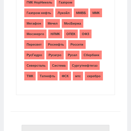
ГМК НорНикель
Газпром
Газпром нефть
Лукойл
ММВБ
ММК
Мегафон
Мечел
МосБиржа
Мосэнерго
НЛМК
ОПЕК
ОФЗ
Пересвет
Роснефть
Россети
РусГидро
Русагро
Русал
Сбербанк
Северсталь
Система
Сургутнефтегаз
ТМК
Татнефть
ФСК
мтс
серебро