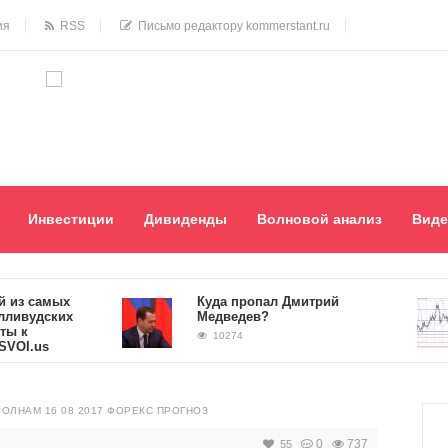
ия
RSS
Письмо редактору kommerstant.ru
Инвестиции
Дивиденды
Волновой анализ
Виде
 самых
Куда пропал Дмитрий
удских
Медведев?
10274
.us
ВОЛНАМ 16 08 2017 ФОРЕКС ПРОГНОЗ
0
737
55