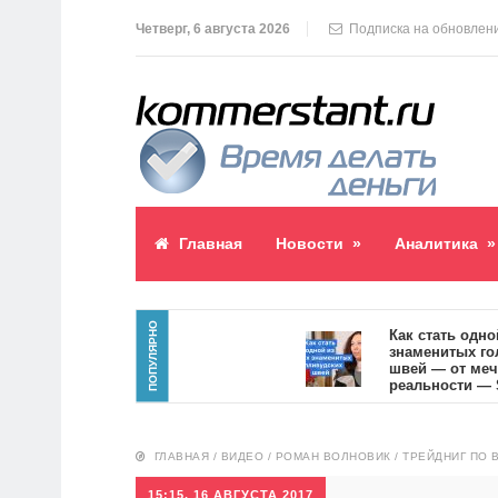
Четверг, 6 августа 2026
Подписка на обновлен
Главная
Новости
»
Аналитика
»
ПОПУЛЯРНО
аблик пост
Как стать одной из
знаменитых голлив
2
швей — от мечты к
реальности — SVOI
10551
ГЛАВНАЯ
/
ВИДЕО
/
РОМАН ВОЛНОВИК
/
ТРЕЙДНИГ ПО 
15:15, 16 АВГУСТА 2017