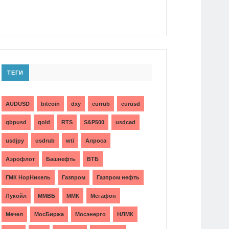
ТЕГИ
AUDUSD
bitcoin
dxy
eurrub
eurusd
gbpusd
gold
RTS
S&P500
usdcad
usdjpy
usdrub
wti
Алроса
Аэрофлот
Башнефть
ВТБ
ГМК НорНикель
Газпром
Газпром нефть
Лукойл
ММВБ
ММК
Мегафон
Мечел
МосБиржа
Мосэнерго
НЛМК