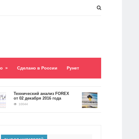
о
»
Сделано в России
Рунет
​Технический анализ FOREX
Долг «Роснефти» сос
от 02 декабря 2016 года
5,2 триллиона рубле
10044
9059