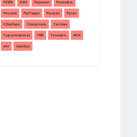
ОПЕК
ОФЗ
Пересвет
Роснефть
Россети
РусГидро
Русагро
Русал
Сбербанк
Северсталь
Система
Сургутнефтегаз
ТМК
Татнефть
ФСК
мтс
серебро