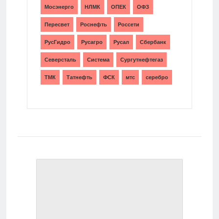
Мосэнерго
НЛМК
ОПЕК
ОФЗ
Пересвет
Роснефть
Россети
РусГидро
Русагро
Русал
Сбербанк
Северсталь
Система
Сургутнефтегаз
ТМК
Татнефть
ФСК
мтс
серебро