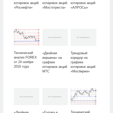
котировок акций
котировок акций
котировок акций
«Роснефти»
«Мостотреста»
«АЛРОСы»
Технический
«Двойная
Трендовый
анализ FOREX
вершина» на
коридор на
от 24 ноября
графике
графике
2016 года
котировок акций
котировок акций
МТС
«Мосбиржи»
Технический
«Двойная
«Голова и