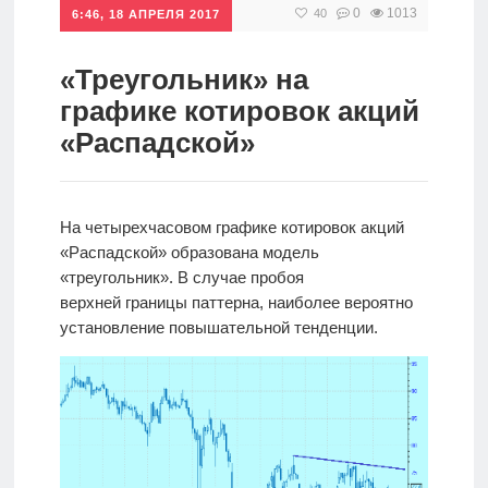
0
1013
40
6:46, 18 АПРЕЛЯ 2017
Инвестиции
Рунет
«Треугольник» на
графике котировок акций
Дивиденды
«Распадской»
Волновой
анализ
На четырехчасовом графике котировок акций
«Распадской» образована модель
Видео
«треугольник». В случае пробоя
верхней границы паттерна, наиболее вероятно
установление повышательной тенденции.
Сделано
в России
Рунет