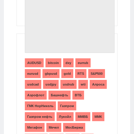
ТЕГИ
AUDUSD
bitcoin
dxy
eurrub
eurusd
gbpusd
gold
RTS
S&P500
usdcad
usdjpy
usdrub
wti
Алроса
Аэрофлот
Башнефть
ВТБ
ГМК НорНикель
Газпром
Газпром нефть
Лукойл
ММВБ
ММК
Мегафон
Мечел
МосБиржа