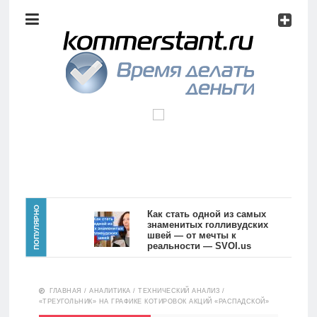
Аналитика
Инвестиции
Дивиденды
Волновой
анализ
Главная
ПОПУЛЯРНО
Как стать одной из самых
знаменитых голливудских
швей — от мечты к
Новости
Видео
реальности — SVOI.us
10551
Аналитика
ГЛАВНАЯ
/
АНАЛИТИКА
/
ТЕХНИЧЕСКИЙ АНАЛИЗ
/
Сделано
«ТРЕУГОЛЬНИК» НА ГРАФИКЕ КОТИРОВОК АКЦИЙ «РАСПАДСКОЙ»
в России