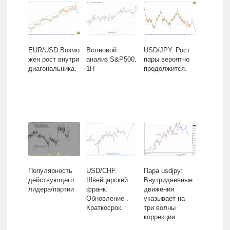
EUR/USD.Возмо
Волновой
USD/JPY. Рост
жен рост внутри
анализ S&P500.
пары вероятно
диагональника.
1H
продолжится.
Популярность
USD/CHF.
Пара usdjpy:
действующего
Швейцарский
Внутридневные
лидера/партии
франк.
движения
Обновление .
указывает на
Краткосрок.
три волны
коррекции