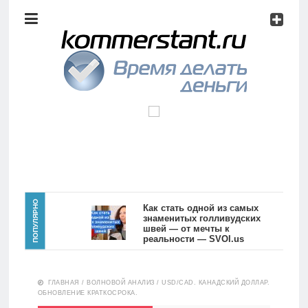
Аналитика
Инвестиции
Дивиденды
Волновой
анализ
Главная
ПОПУЛЯРНО
Как стать одной из самых
знаменитых голливудских
швей — от мечты к
Новости
Видео
реальности — SVOI.us
10554
Аналитика
ГЛАВНАЯ
/
ВОЛНОВОЙ АНАЛИЗ
/
USD/CAD. КАНАДСКИЙ ДОЛЛАР.
Сделано
ОБНОВЛЕНИЕ КРАТКОСРОКА.
в России