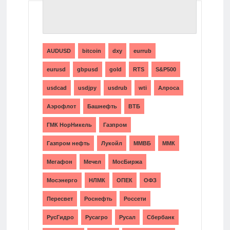
ТЕГИ
AUDUSD
bitcoin
dxy
eurrub
eurusd
gbpusd
gold
RTS
S&P500
usdcad
usdjpy
usdrub
wti
Алроса
Аэрофлот
Башнефть
ВТБ
ГМК НорНикель
Газпром
Газпром нефть
Лукойл
ММВБ
ММК
Мегафон
Мечел
МосБиржа
Мосэнерго
НЛМК
ОПЕК
ОФЗ
Пересвет
Роснефть
Россети
РусГидро
Русагро
Русал
Сбербанк