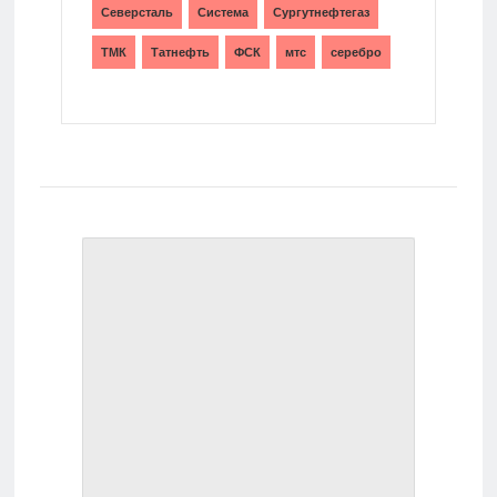
Северсталь
Система
Сургутнефтегаз
ТМК
Татнефть
ФСК
мтс
серебро