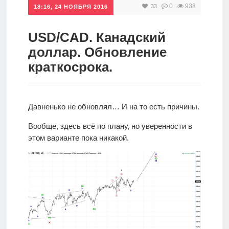
0
938
33
18:16, 24 НОЯБРЯ 2016
Инвестиции
Рунет
USD/CAD. Канадский
доллар. Обновление
Дивиденды
краткосрока.
Волновой
анализ
Давненько не обновлял… И на то есть причины.
Вообще, здесь всё по плану, но уверенности в
Видео
этом варианте пока никакой.
Сделано
в России
Рунет