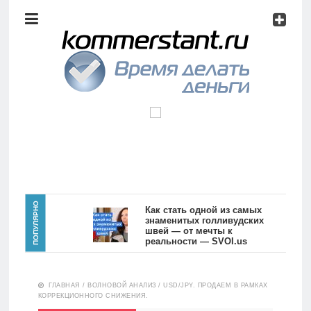
Аналитика
Инвестиции
Дивиденды
Волновой
анализ
Главная
ПОПУЛЯРНО
Как стать одной из самых
знаменитых голливудских
швей — от мечты к
Новости
Видео
реальности — SVOI.us
10556
Аналитика
ГЛАВНАЯ
/
ВОЛНОВОЙ АНАЛИЗ
/
USD/JPY. ПРОДАЕМ В РАМКАХ
Сделано
КОРРЕКЦИОННОГО СНИЖЕНИЯ.
в России