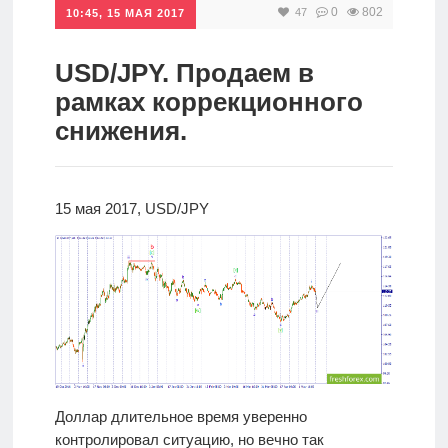
0
802
47
10:45, 15 МАЯ 2017
Инвестиции
Рунет
USD/JPY. Продаем в
рамках коррекционного
Дивиденды
снижения.
Волновой
анализ
15 мая 2017, USD/JPY
Видео
Сделано
в России
Рунет
Доллар длительное время уверенно
контролировал ситуацию, но вечно так