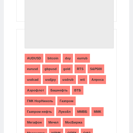
ТЕГИ
AUDUSD
bitcoin
dxy
eurrub
eurusd
gbpusd
gold
RTS
S&P500
usdcad
usdjpy
usdrub
wti
Алроса
Аэрофлот
Башнефть
ВТБ
ГМК НорНикель
Газпром
Газпром нефть
Лукойл
ММВБ
ММК
Мегафон
Мечел
МосБиржа
Мосэнерго
НЛМК
ОПЕК
ОФЗ