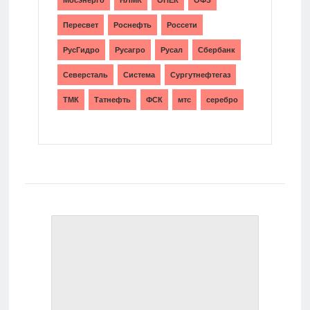
Пересвет
Роснефть
Россети
РусГидро
Русагро
Русал
Сбербанк
Северсталь
Система
Сургутнефтегаз
ТМК
Татнефть
ФСК
мтс
серебро