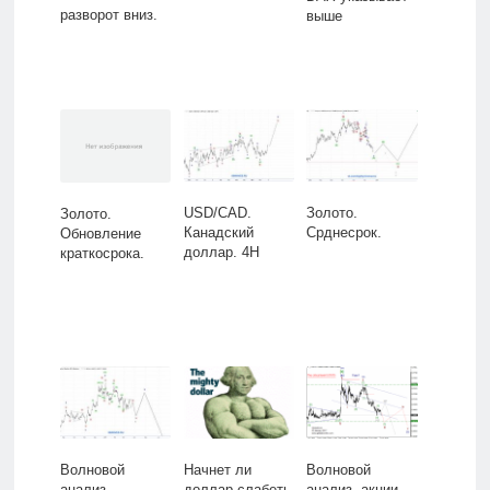
разворот вниз.
выше
USD/CAD.
Золото.
Золото.
Канадский
Срднесрок.
Обновление
доллар. 4H
краткосрока.
Волновой
Начнет ли
Волновой
анализ
доллар слабеть
анализ, акции