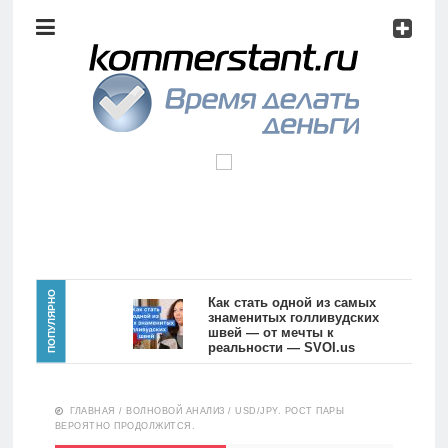
Аналитика
Инвестиции
Дивиденды
Волновой
анализ
Главная
ПОПУЛЯРНО
Как стать одной из самых
знаменитых голливудских
швей — от мечты к
Новости
Видео
реальности — SVOI.us
10557
Аналитика
ГЛАВНАЯ
/
ВОЛНОВОЙ АНАЛИЗ
/
USD/JPY. РОСТ ПАРЫ
Сделано
ВЕРОЯТНО ПРОДОЛЖИТСЯ.
в России