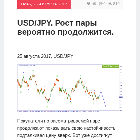
0
810
45
14:45, 25 АВГУСТА 2017
Инвестиции
Рунет
USD/JPY. Рост пары
вероятно продолжится.
Дивиденды
Волновой
25 августа 2017, USD/JPY
анализ
Видео
Сделано
в России
Покупатели по рассматриваемой паре
продолжают показывать свою настойчивость
Рунет
подталкивая цену вверх. Вот уже достигнут