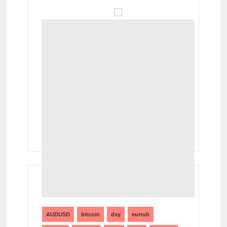
ТЕГИ
AUDUSD
bitcoin
dxy
eurrub