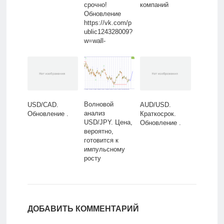
срочно!
компаний
Обновление
https://vk.com/p
ublic124328009?
w=wall-
124328009_2254
краткосрока.
Волновой
USD/CAD.
AUD/USD.
анализ
Обновление .
Краткосрок.
USD/JPY. Цена,
Обновление .
вероятно,
готовится к
импульсному
росту
ДОБАВИТЬ КОММЕНТАРИЙ