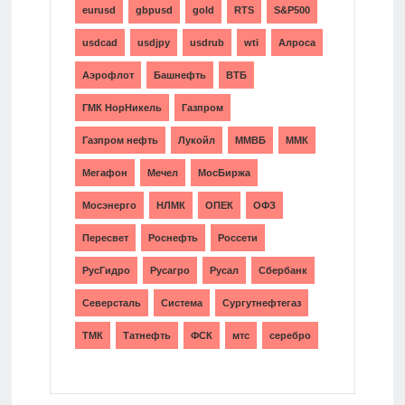
eurusd
gbpusd
gold
RTS
S&P500
usdcad
usdjpy
usdrub
wti
Алроса
Аэрофлот
Башнефть
ВТБ
ГМК НорНикель
Газпром
Газпром нефть
Лукойл
ММВБ
ММК
Мегафон
Мечел
МосБиржа
Мосэнерго
НЛМК
ОПЕК
ОФЗ
Пересвет
Роснефть
Россети
РусГидро
Русагро
Русал
Сбербанк
Северсталь
Система
Сургутнефтегаз
ТМК
Татнефть
ФСК
мтс
серебро