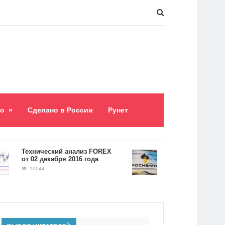
о
»
Сделано в России
Рунет
​Технический анализ FOREX
Долг «Роснефти» сос
от 02 декабря 2016 года
5,2 триллиона рубле
10044
9058