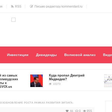
ия
RSS
Письмо редактору kommerstant.ru
Инвестиции
Дивиденды
Волновой анализ
Виде
 самых
Куда пропал Дмитрий
удских
Медведев?
10273
.us
ВОЗОБНОВЛЕНИЕ РОСТА РАМКАХ РАЗВИТИЯ ЗИГЗАГА.
0
955
55