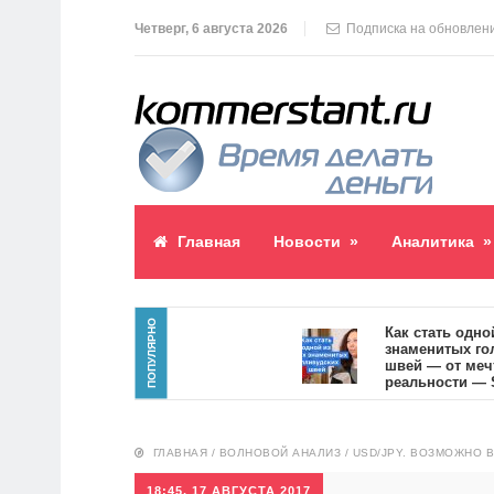
Четверг, 6 августа 2026
Подписка на обновлен
Главная
Новости
»
Аналитика
»
ПОПУЛЯРНО
аблик пост
Как стать одной из
знаменитых голлив
9
швей — от мечты к
реальности — SVOI
10551
ГЛАВНАЯ
/
ВОЛНОВОЙ АНАЛИЗ
/
USD/JPY. ВОЗМОЖНО 
18:45, 17 АВГУСТА 2017