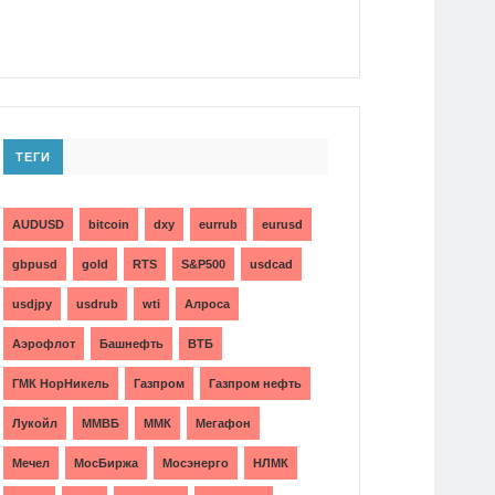
ТЕГИ
AUDUSD
bitcoin
dxy
eurrub
eurusd
gbpusd
gold
RTS
S&P500
usdcad
usdjpy
usdrub
wti
Алроса
Аэрофлот
Башнефть
ВТБ
ГМК НорНикель
Газпром
Газпром нефть
Лукойл
ММВБ
ММК
Мегафон
Мечел
МосБиржа
Мосэнерго
НЛМК