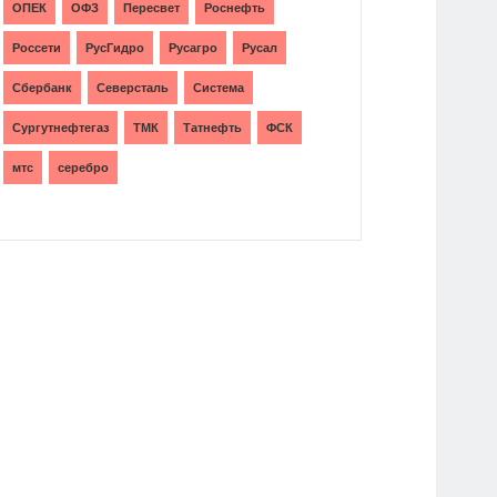
ОПЕК
ОФЗ
Пересвет
Роснефть
Россети
РусГидро
Русагро
Русал
Сбербанк
Северсталь
Система
Сургутнефтегаз
ТМК
Татнефть
ФСК
мтс
серебро