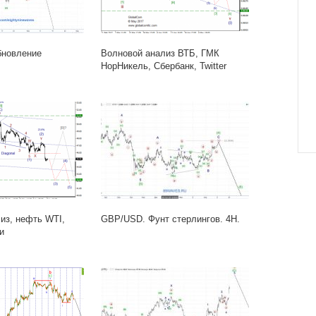
бновление
Волновой анализ ВТБ, ГМК
НорНикель, Сбербанк, Twitter
из, нефть WTI,
GBP/USD. Фунт стерлингов. 4H.
и