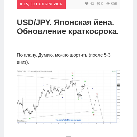
0
856
43
0:15, 09 НОЯБРЯ 2016
Инвестиции
Рунет
USD/JPY. Японская йена.
Обновление краткосрока.
Дивиденды
Волновой
По плану. Думаю, можно шортить (после 5-3
анализ
вниз).
Видео
Сделано
в России
Рунет