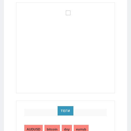
ТЕГИ
AUDUSD
bitcoin
dxy
eurrub